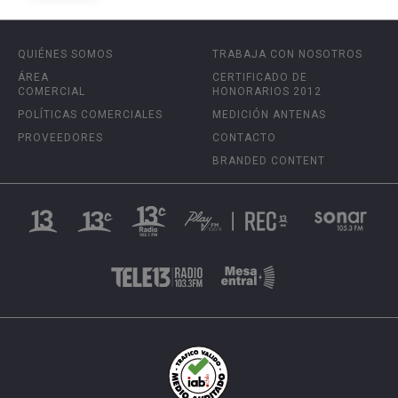
QUIÉNES SOMOS
TRABAJA CON NOSOTROS
ÁREA
CERTIFICADO DE
COMERCIAL
HONORARIOS 2012
POLÍTICAS COMERCIALES
MEDICIÓN ANTENAS
PROVEEDORES
CONTACTO
BRANDED CONTENT