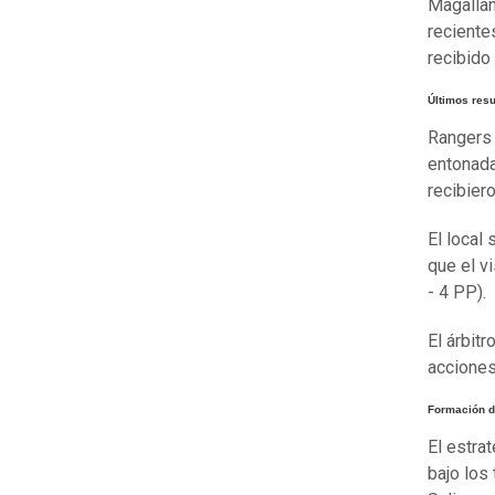
Magallan
reciente
recibido
Últimos res
Rangers 
entonada
recibier
El local
que el v
- 4 PP).
El árbit
acciones
Formación d
El estra
bajo los