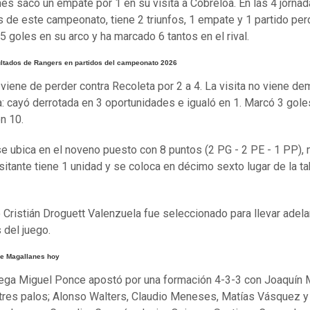
es sacó un empate por 1 en su visita a Cobreloa. En las 4 jorna
s de este campeonato, tiene 2 triunfos, 1 empate y 1 partido per
 5 goles en su arco y ha marcado 6 tantos en el rival.
ultados de Rangers en partidos del campeonato 2026
viene de perder contra Recoleta por 2 a 4. La visita no viene d
: cayó derrotada en 3 oportunidades e igualó en 1. Marcó 3 gole
on 10.
 se ubica en el noveno puesto con 8 puntos (2 PG - 2 PE - 1 PP),
isitante tiene 1 unidad y se coloca en décimo sexto lugar de la ta
ro Cristián Droguett Valenzuela fue seleccionado para llevar adela
 del juego.
e Magallanes hoy
tega Miguel Ponce apostó por una formación 4-3-3 con Joaquín
 tres palos; Alonso Walters, Claudio Meneses, Matías Vásquez 