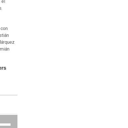
 el
s.
 con
stián
 Márquez
amián
ers