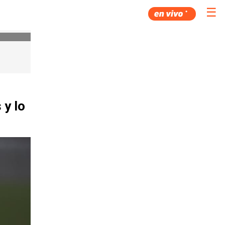
☰
 y lo