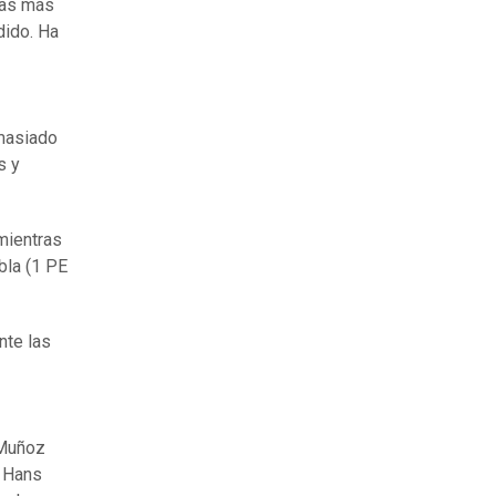
das más
dido. Ha
emasiado
s y
 mientras
bla (1 PE
nte las
 Muñoz
y Hans