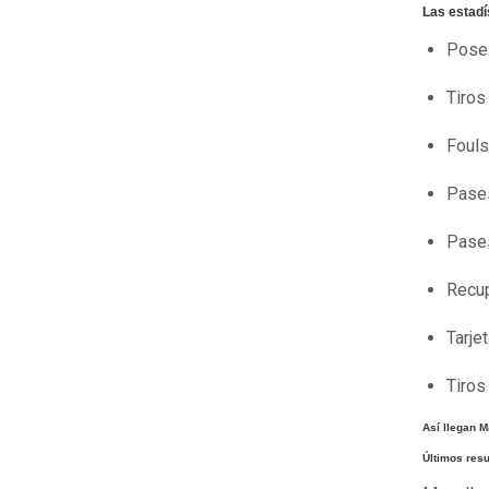
Las estadí
Pose
Tiros
Foul
Pase
Pases
Recu
Tarje
Tiros
Así llegan 
Últimos res