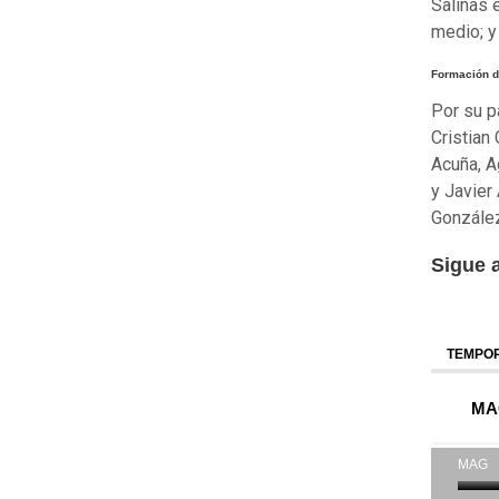
Salinas 
medio; y
Formación d
Por su p
Cristian
Acuña, A
y Javier
González
Sigue 