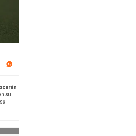
uscarán
en su
 su