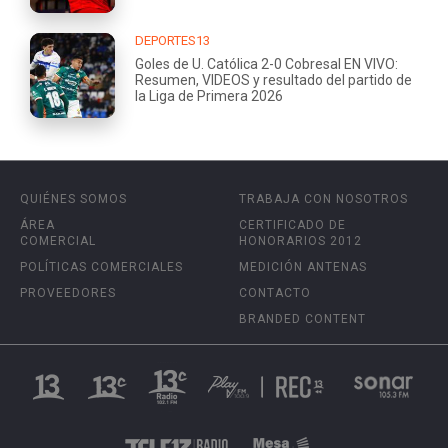
DEPORTES13
Goles de U. Católica 2-0 Cobresal EN VIVO:
Resumen, VIDEOS y resultado del partido de
la Liga de Primera 2026
QUIÉNES SOMOS
TRABAJA CON NOSOTROS
ÁREA
CERTIFICADO DE
COMERCIAL
HONORARIOS 2012
POLÍTICAS COMERCIALES
MEDICIÓN ANTENAS
PROVEEDORES
CONTACTO
BRANDED CONTENT