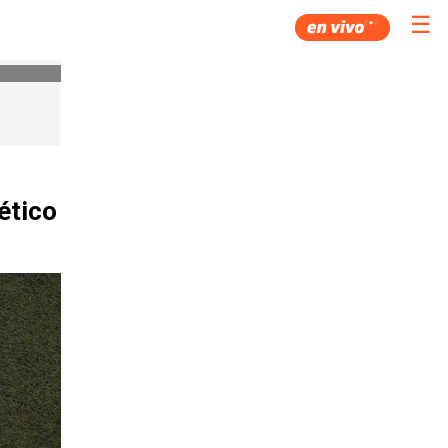
☰
ético