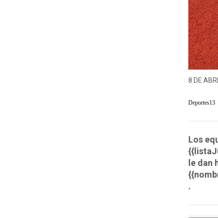
8 DE ABRI
Deportes13
Los equ
{{list
le dan 
{{nomb
.