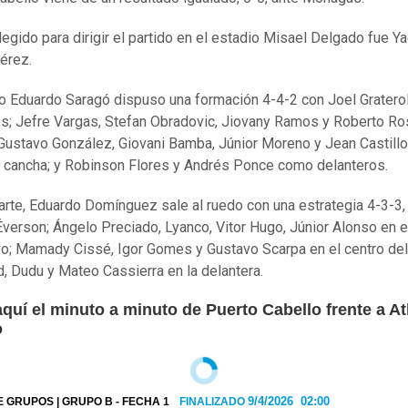
legido para dirigir el partido en el estadio Misael Delgado fue Ya
érez.
co Eduardo Saragó dispuso una formación 4-4-2 con Joel Graterol
os; Jefre Vargas, Stefan Obradovic, Jiovany Ramos y Roberto Ro
 Gustavo González, Giovani Bamba, Júnior Moreno y Jean Castillo
 cancha; y Robinson Flores y Andrés Ponce como delanteros.
arte, Eduardo Domínguez sale al ruedo con una estrategia 4-3-3,
Éverson; Ángelo Preciado, Lyanco, Vitor Hugo, Júnior Alonso en 
o; Mamady Cissé, Igor Gomes y Gustavo Scarpa en el centro de
d, Dudu y Mateo Cassierra en la delantera.
quí el minuto a minuto de Puerto Cabello frente a At
o