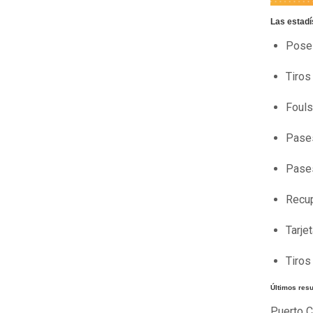
Las estadí
Pose
Tiros
Foul
Pase
Pases
Recu
Tarje
Tiros
Últimos res
Puerto C