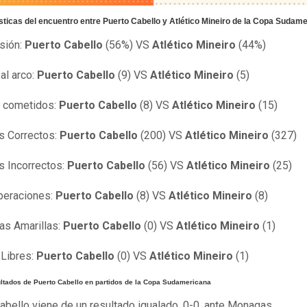
sticas del encuentro entre Puerto Cabello y Atlético Mineiro de la Copa Sudam
sión:
Puerto Cabello
(56%) VS
Atlético Mineiro
(44%)
 al arco:
Puerto Cabello
(9) VS
Atlético Mineiro
(5)
s cometidos:
Puerto Cabello
(8) VS
Atlético Mineiro
(15)
s Correctos:
Puerto Cabello
(200) VS
Atlético Mineiro
(327)
 Incorrectos:
Puerto Cabello
(56) VS
Atlético Mineiro
(25)
peraciones:
Puerto Cabello
(8) VS
Atlético Mineiro
(8)
tas Amarillas:
Puerto Cabello
(0) VS
Atlético Mineiro
(1)
 Libres:
Puerto Cabello
(0) VS
Atlético Mineiro
(1)
ultados de Puerto Cabello en partidos de la Copa Sudamericana
abello viene de un resultado igualado, 0-0, ante Monagas.