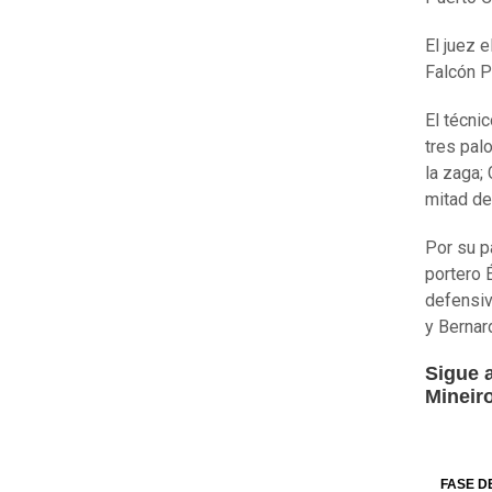
El juez e
Falcón P
El técni
tres pal
la zaga;
mitad de
Por su p
portero 
defensiv
y Bernar
Sigue a
Mineir