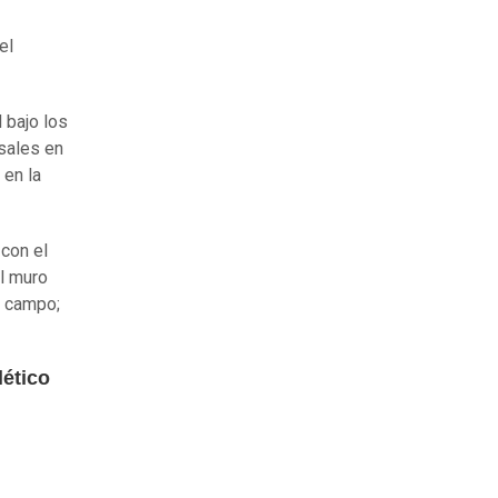
el
 bajo los
sales en
 en la
 con el
el muro
l campo;
lético