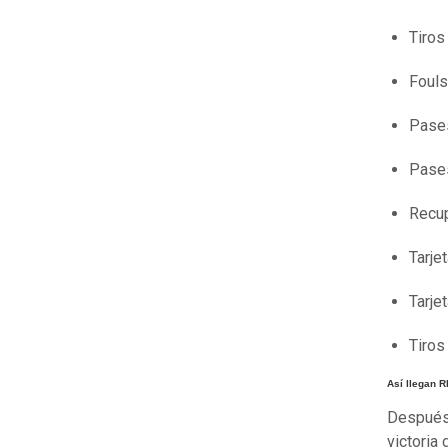
Tiros
Foul
Pase
Pases
Recu
Tarje
Tarje
Tiros
Así llegan 
Después 
victoria