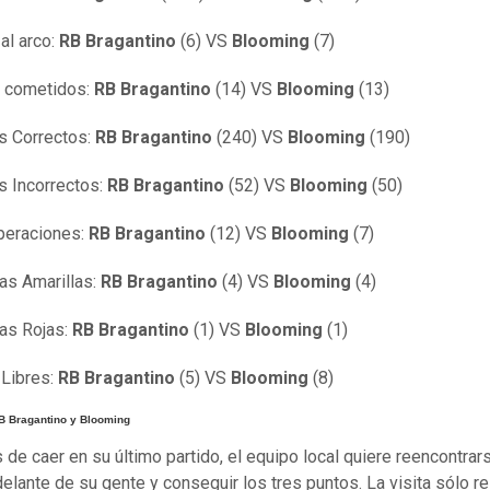
 al arco:
RB Bragantino
(6) VS
Blooming
(7)
s cometidos:
RB Bragantino
(14) VS
Blooming
(13)
s Correctos:
RB Bragantino
(240) VS
Blooming
(190)
 Incorrectos:
RB Bragantino
(52) VS
Blooming
(50)
peraciones:
RB Bragantino
(12) VS
Blooming
(7)
tas Amarillas:
RB Bragantino
(4) VS
Blooming
(4)
tas Rojas:
RB Bragantino
(1) VS
Blooming
(1)
 Libres:
RB Bragantino
(5) VS
Blooming
(8)
RB Bragantino y Blooming
de caer en su último partido, el equipo local quiere reencontrar
 delante de su gente y conseguir los tres puntos. La visita sólo r