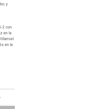
io; y
5-2 con
z en la
llarroel
és en la