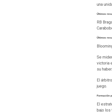
una unida
Últimos res
RB Bragan
Carabob
Últimos res
Blooming
Se miden
victoria 
su haber
El árbit
juego.
Formación p
El estra
bajo los