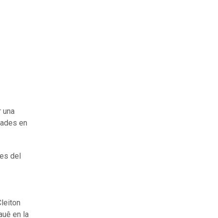
r una
idades en
nes del
leiton
auê en la