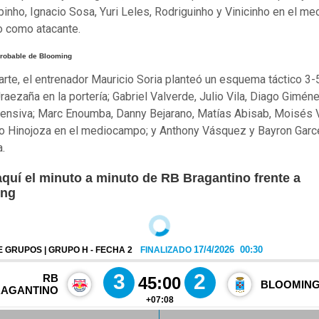
binho, Ignacio Sosa, Yuri Leles, Rodriguinho y Vinicinho en el med
 como atacante.
robable de Blooming
arte, el entrenador Mauricio Soria planteó un esquema táctico 3-
Uraezaña en la portería; Gabriel Valverde, Julio Vila, Diago Giméne
fensiva; Marc Enoumba, Danny Bejarano, Matías Abisab, Moisés Vi
o Hinojoza en el mediocampo; y Anthony Vásquez y Bayron Garc
a.
aquí el minuto a minuto de RB Bragantino frente a
ing