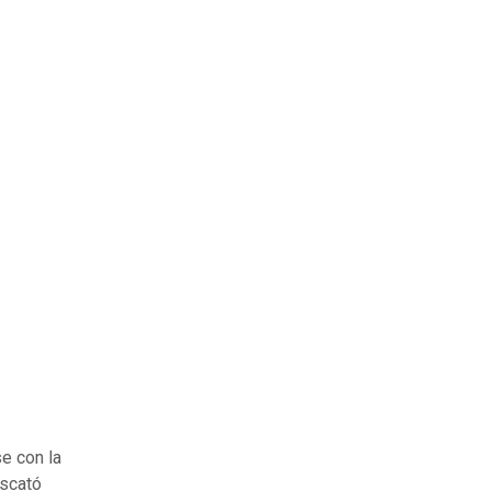
se con la
escató