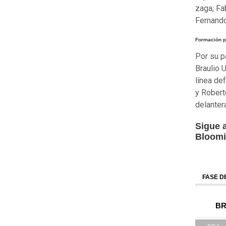
zaga; Fa
Fernando
Formación p
Por su p
Braulio 
línea de
y Robert
delanter
Sigue 
Bloom