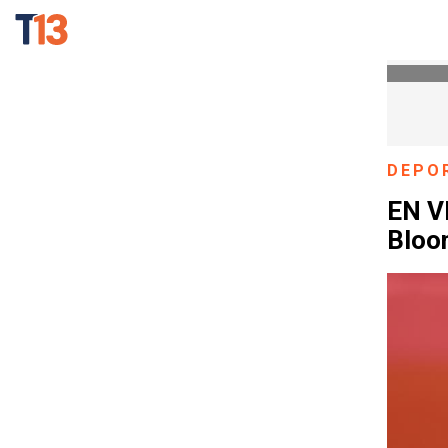
DEPO
EN V
Bloo