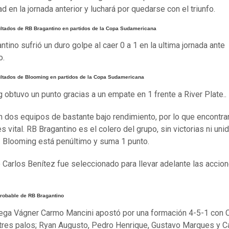
d en la jornada anterior y luchará por quedarse con el triunfo.
ultados de RB Bragantino en partidos de la Copa Sudamericana
tino sufrió un duro golpe al caer 0 a 1 en la ultima jornada ante
o.
ultados de Blooming en partidos de la Copa Sudamericana
 obtuvo un punto gracias a un empate en 1 frente a River Plate..
 dos equipos de bastante bajo rendimiento, por lo que encontra
es vital. RB Bragantino es el colero del grupo, sin victorias ni un
. Blooming está penúltimo y suma 1 punto.
ro Carlos Benítez fue seleccionado para llevar adelante las accio
robable de RB Bragantino
tega Vágner Carmo Mancini apostó por una formación 4-5-1 con C
 tres palos; Ryan Augusto, Pedro Henrique, Gustavo Marques y C