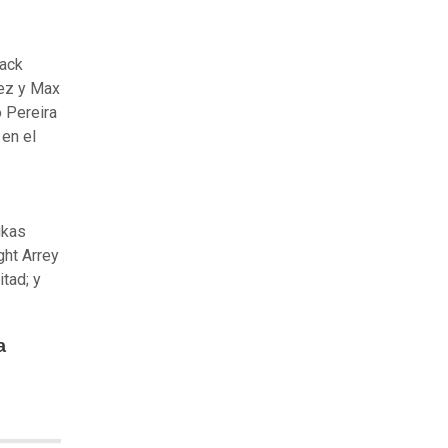
Jack
dez y Max
 Pereira
en el
ukas
ght Arrey
tad; y
a