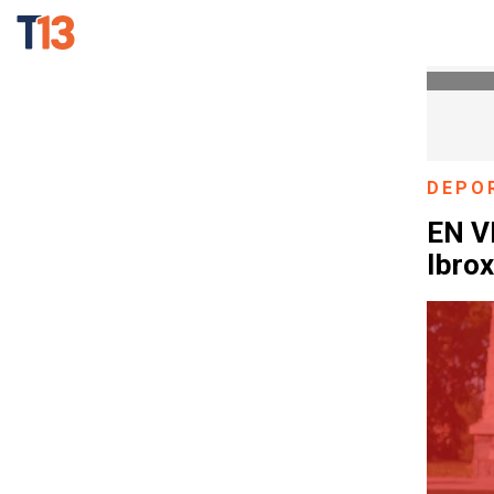
DEPO
EN V
Ibro