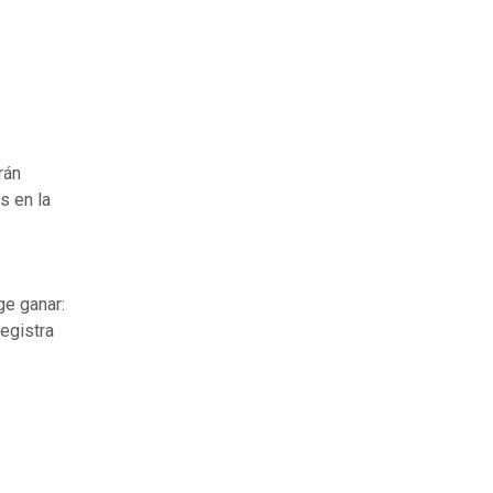
rán
s en la
ge ganar:
registra