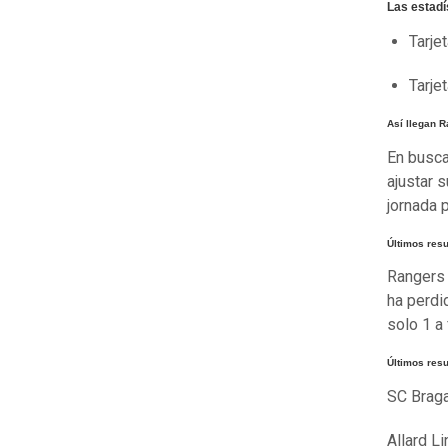
Las estadí
Tarje
Tarje
Así llegan 
En busca
ajustar 
jornada 
Últimos res
Rangers 
ha perdi
solo 1 a 
Últimos res
SC Braga
Allard Li