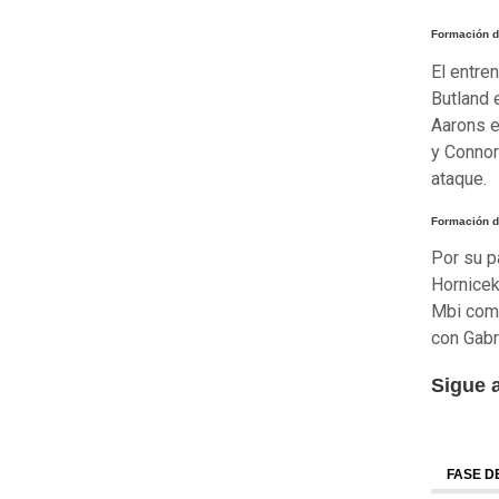
Formación d
El entre
Butland 
Aarons e
y Connor
ataque.
Formación d
Por su p
Hornicek
Mbi como
con Gabr
Sigue 