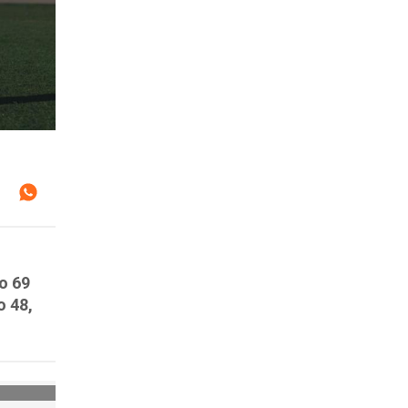
to 69
o 48,