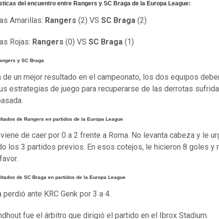
sticas del encuentro entre Rangers y SC Braga de la Europa League:
tas Amarillas:
Rangers
(2) VS
SC Braga
(2)
tas Rojas:
Rangers
(0) VS
SC Braga
(1)
Rangers y SC Braga
 de un mejor resultado en el campeonato, los dos equipos debe
sus estrategias de juego para recuperarse de las derrotas sufrida
pasada.
ultados de Rangers en partidos de la Europa League
viene de caer por 0 a 2 frente a Roma. No levanta cabeza y le ur
do los 3 partidos previos. En esos cotejos, le hicieron 8 goles y 
favor.
ultados de SC Braga en partidos de la Europa League
 perdió ante KRC Genk por 3 a 4.
ndhout fue el árbitro que dirigió el partido en el Ibrox Stadium.