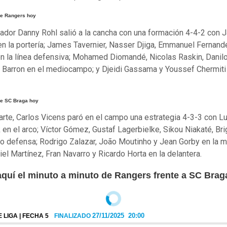
e Rangers hoy
nador Danny Rohl salió a la cancha con una formación 4-4-2 con 
en la portería; James Tavernier, Nasser Djiga, Emmanuel Fernan
n la línea defensiva; Mohamed Diomandé, Nicolas Raskin, Danilo
 Barron en el mediocampo; y Djeidi Gassama y Youssef Chermiti 
e SC Braga hoy
arte, Carlos Vicens paró en el campo una estrategia 4-3-3 con L
 en el arco; Víctor Gómez, Gustaf Lagerbielke, Sikou Niakaté, Bri
 defensa; Rodrigo Zalazar, João Moutinho y Jean Gorby en la mi
iel Martínez, Fran Navarro y Ricardo Horta en la delantera.
aquí el minuto a minuto de Rangers frente a SC Brag