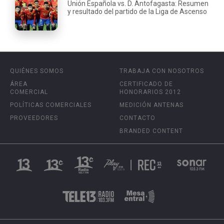
Unión Española vs. D. Antofagasta: Resumen
y resultado del partido de la Liga de Ascenso
QUIÉNES SOMOS
TRABAJA CON NOSOTROS
ÁREA
CERTIFICADO DE
COMERCIAL
HONORARIOS 2012
POLÍTICAS COMERCIALES
MEDICIÓN ANTENAS
PROVEEDORES
CONTACTO
BRANDED CONTENT