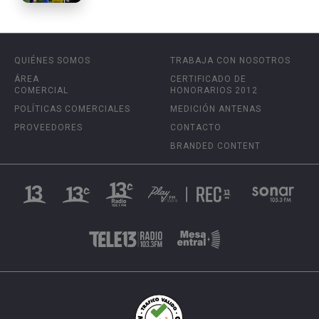
QUIÉNES SOMOS
TRABAJA CON NOSOTROS
ÁREA
CERTIFICADO DE
COMERCIAL
HONORARIOS 2012
POLÍTICAS COMERCIALES
MEDICIÓN ANTENAS
PROVEEDORES
CONTACTO
BRANDED CONTENT