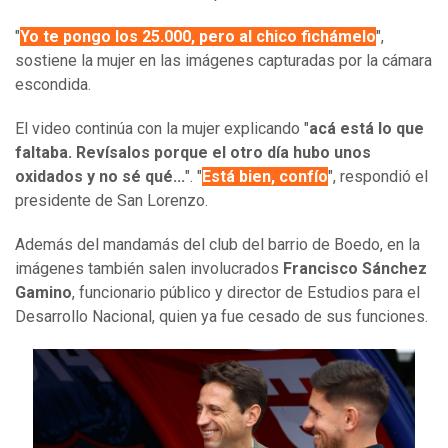
"
Yo te pongo los 25.000, pero al chico fichámelo
",
sostiene la mujer en las imágenes capturadas por la cámara
escondida.
El video continúa con la mujer explicando "
acá está lo que
faltaba. Revísalos porque el otro día hubo unos
oxidados y no sé qué...
". "
Está bien, confío
", respondió el
presidente de San Lorenzo.
Además del mandamás del club del barrio de Boedo, en la
imágenes también salen involucrados
Francisco Sánchez
Gamino
, funcionario público y director de Estudios para el
Desarrollo Nacional, quien ya fue cesado de sus funciones.