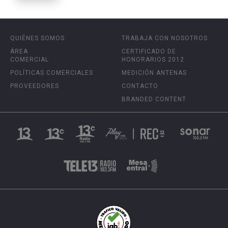
QUIÉNES SOMOS
TRABAJA CON NOSOTROS
ÁREA
CERTIFICADO DE
COMERCIAL
HONORARIOS 2012
POLÍTICAS COMERCIALES
MEDICIÓN ANTENAS
PROVEEDORES
CONTACTO
BRANDED CONTENT