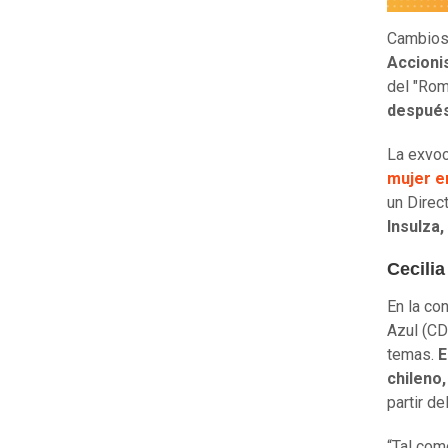
Cambios 
Accioni
del "Rom
después
La exvoc
mujer en
un Dire
Insulza,
Cecilia
En la co
Azul (CD
temas.
E
chileno,
partir de
“Tal com