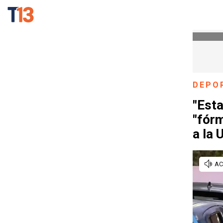
DEPO
"Esta
"fórm
a la 