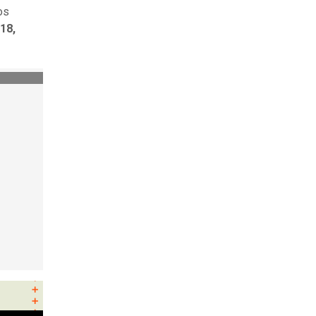
os
18,