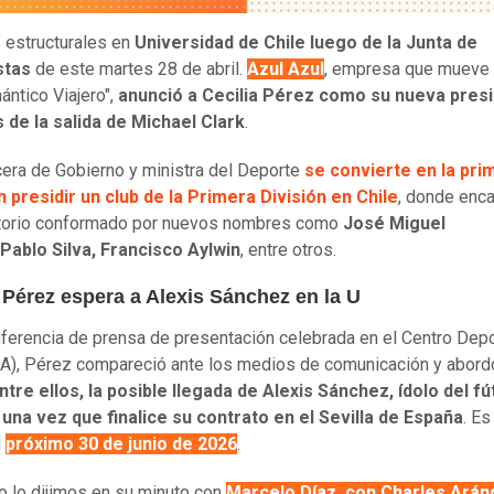
estructurales en
Universidad de Chile luego de la Junta de
stas
de este martes 28 de abril.
Azul Azul
, empresa que mueve 
ántico Viajero",
anunció a Cecilia Pérez como su nueva pres
 de la salida de Michael Clark
.
era de Gobierno y ministra del Deporte
se convierte en la pri
 presidir un club de la Primera División en Chile
, donde enc
ctorio conformado por nuevos nombres como
José Miguel
 Pablo Silva, Francisco Aylwin
, entre otros.
 Pérez espera a Alexis Sánchez en la U
nferencia de prensa de presentación celebrada en el Centro Depo
A), Pérez compareció ante los medios de comunicación y abord
ntre ellos, la posible llegada de Alexis Sánchez, ídolo del fú
 una vez que finalice su contrato en el Sevilla de España
. Es
l
próximo 30 de junio de 2026
.
o lo dijimos en su minuto con
Marcelo Díaz, con Charles Arán