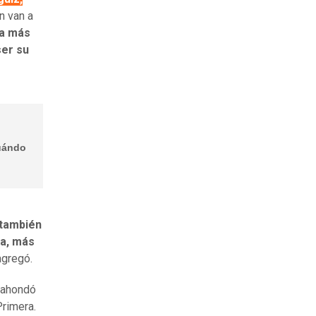
n van a
ea más
ser su
Cuándo
también
ha, más
 agregó.
, ahondó
Primera.