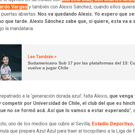
ardo Vargas
y también con Alexis Sánchez, cuando ellos quiera
s puertas abiertas.
Nos va quedando Alexis. Yo espero que s
o que tarde. Alexis Sánchez sabe que, si quiere, esta va a 
ijo la mandataria.
Lee También >
Sudamericano Sub 17 por las plataformas del 13: 
vuelve a jugar Chile
epatriado a la ‘generación dorada azul’; falta Alexis,
que venga 
y competir por Universidad de Chile, el club del que es hinc
 que no se formó acá. Así que lo vamos a estar esperando
",
ito, uno de los medios que cubre al Sevilla,
Estadio Deportivo
mula que prepara Azul Azul para traer al tocopillano a la Liga de 