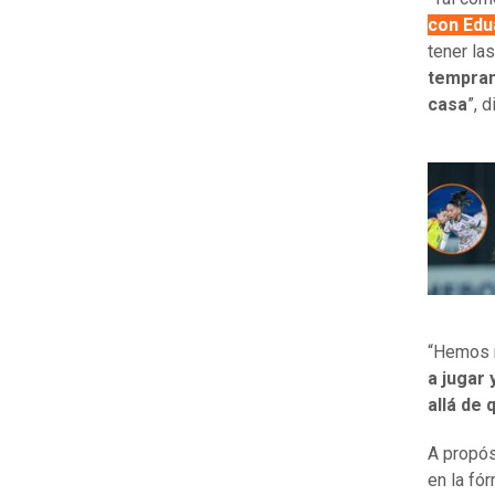
con Edu
tener la
tempran
casa
”, d
“Hemos r
a jugar 
allá de
A propós
en la fór