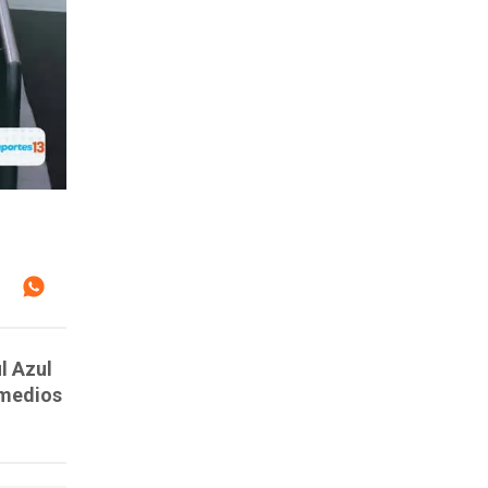
l Azul
s medios