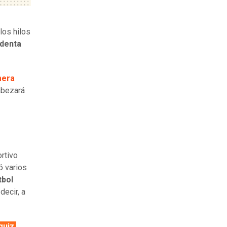
los hilos
identa
mera
abezará
rtivo
ó varios
tbol
 decir, a
guiz,