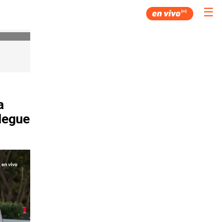
☰
a
llegue