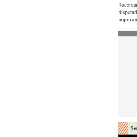
Recordar
disputa
superan
Se