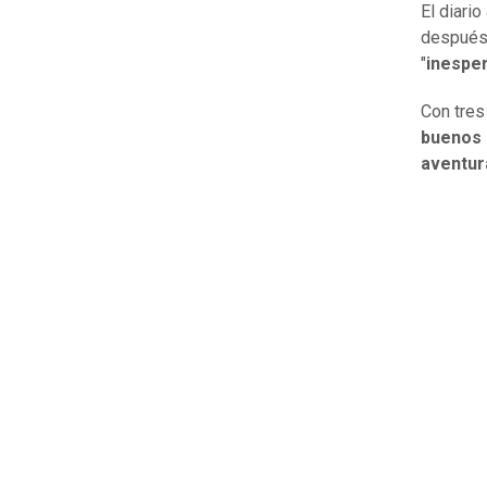
El diario
después 
"
inespe
Con tres
buenos o
aventur