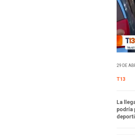
29 DE ABR
T13
La lleg
podría 
deporti