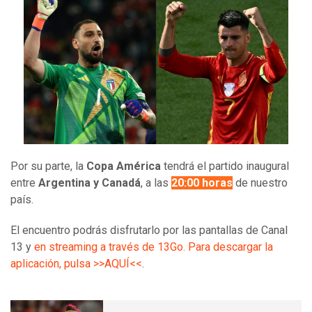
Por su parte, la
Copa América
tendrá el partido inaugural
entre
Argentina y Canadá
, a las
20:00 horas
de nuestro
país.
El encuentro podrás disfrutarlo por las pantallas de Canal
13 y
en streaming a través de 13Go. Para descargar la
aplicación, pulsa >>AQUÍ<<
.