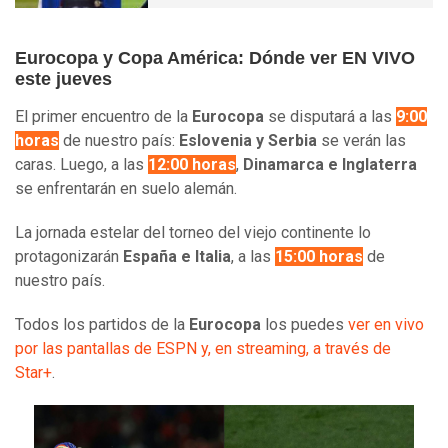
Eurocopa y Copa América: Dónde ver EN VIVO
este jueves
El primer encuentro de la
Eurocopa
se disputará a las
9:00
horas
de nuestro país:
Eslovenia y Serbia
se verán las
caras. Luego, a las
12:00 horas
,
Dinamarca e Inglaterra
se enfrentarán en suelo alemán.
La jornada estelar del torneo del viejo continente lo
protagonizarán
España e Italia
, a las
15:00 horas
de
nuestro país.
Todos los partidos de la
Eurocopa
los puedes
ver en vivo
por las pantallas de ESPN y, en streaming, a través de
Star+
.