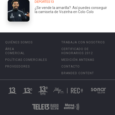
DEPORTES13
¿Se vende la amarilla?: Así puedes conseguir
la camiseta de Vozinha en Colo-Colo
QUIÉNES SOMOS
TRABAJA CON NOSOTROS
ÁREA
CERTIFICADO DE
COMERCIAL
HONORARIOS 2012
POLÍTICAS COMERCIALES
MEDICIÓN ANTENAS
PROVEEDORES
CONTACTO
BRANDED CONTENT