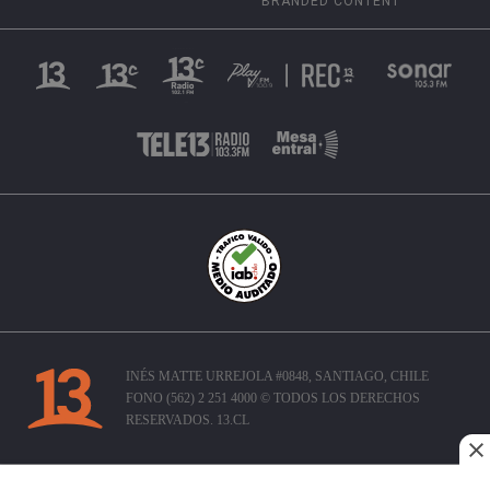
BRANDED CONTENT
INÉS MATTE URREJOLA #0848, SANTIAGO, CHILE
FONO (562) 2 251 4000 © TODOS LOS DERECHOS
RESERVADOS. 13.CL