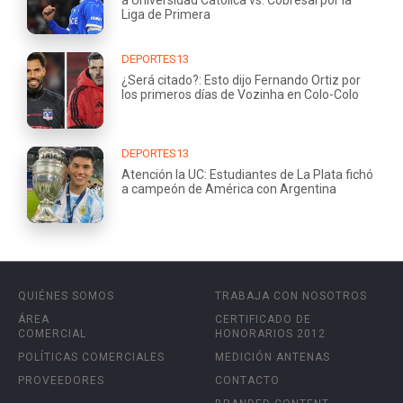
Liga de Primera
DEPORTES13
¿Será citado?: Esto dijo Fernando Ortiz por
los primeros días de Vozinha en Colo-Colo
DEPORTES13
Atención la UC: Estudiantes de La Plata fichó
a campeón de América con Argentina
QUIÉNES SOMOS
TRABAJA CON NOSOTROS
ÁREA
CERTIFICADO DE
COMERCIAL
HONORARIOS 2012
POLÍTICAS COMERCIALES
MEDICIÓN ANTENAS
PROVEEDORES
CONTACTO