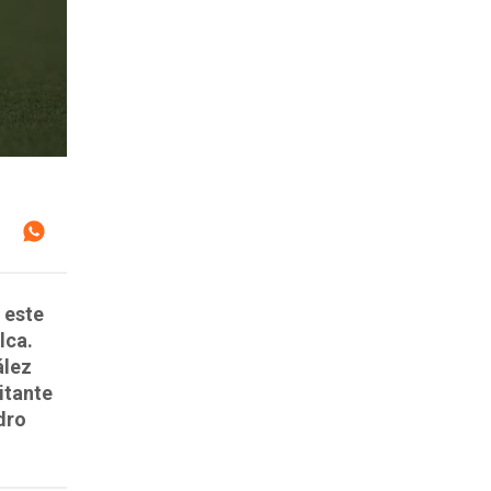
 este
lca.
ález
itante
dro