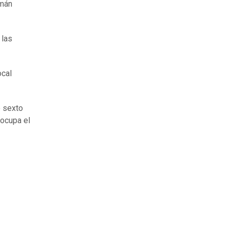
rmán
 las
ocal
o sexto
 ocupa el