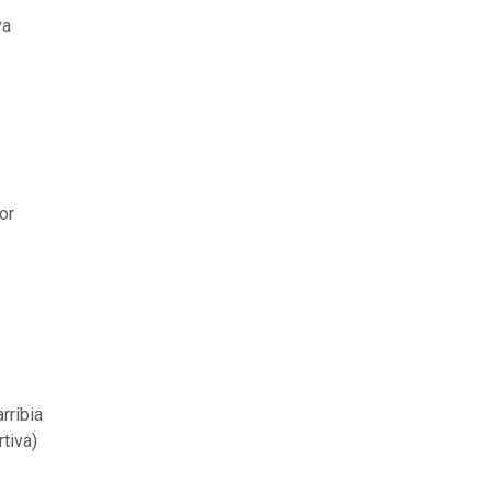
va
or
rribia
tiva)