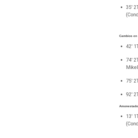
35' 2
(Cond
Cambios en 
42' 1
74' 2
Mikel
75' 2
92' 2
Amonestados
13' 1
(Cond