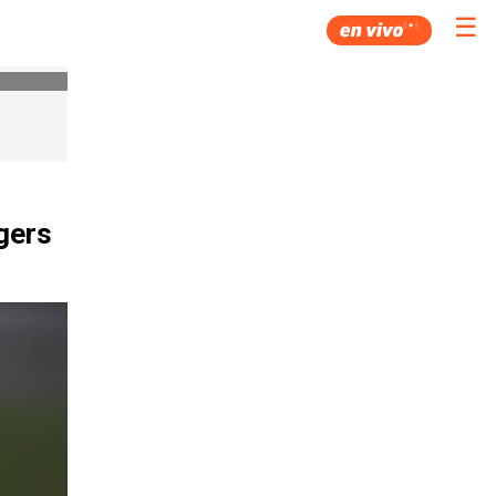
☰
ngers