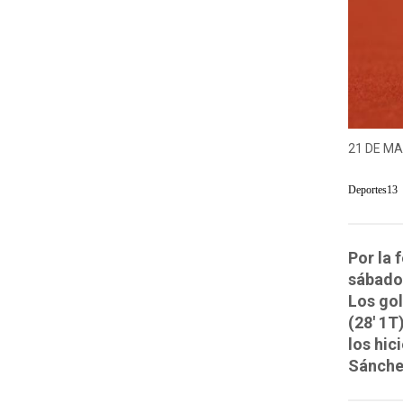
21 DE MA
Deportes13
Por la 
sábado 
Los gol
(28' 1T
los hic
Sánchez