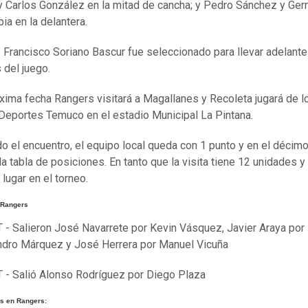
y Carlos González en la mitad de cancha; y Pedro Sánchez y Ge
bia en la delantera.
ro Francisco Soriano Bascur fue seleccionado para llevar adelante
 del juego.
óxima fecha Rangers visitará a Magallanes y Recoleta jugará de l
 Deportes Temuco en el estadio Municipal La Pintana.
o el encuentro, el equipo local queda con 1 punto y en el décim
la tabla de posiciones. En tanto que la visita tiene 12 unidades y
lugar en el torneo.
 Rangers
T - Salieron José Navarrete por Kevin Vásquez, Javier Araya por
ndro Márquez y José Herrera por Manuel Vicuña
T - Salió Alonso Rodríguez por Diego Plaza
s en Rangers: