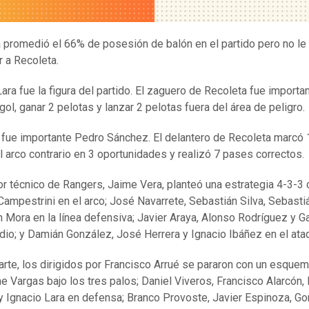
 promedió el 66% de posesión de balón en el partido pero no le 
r a Recoleta.
Lara fue la figura del partido. El zaguero de Recoleta fue importa
gol, ganar 2 pelotas y lanzar 2 pelotas fuera del área de peligro.
fue importante Pedro Sánchez. El delantero de Recoleta marcó 1
l arco contrario en 3 oportunidades y realizó 7 pases correctos.
tor técnico de Rangers, Jaime Vera, planteó una estrategia 4-3-3
 Campestrini en el arco; José Navarrete, Sebastián Silva, Sebast
n Mora en la línea defensiva; Javier Araya, Alonso Rodríguez y 
dio; y Damián González, José Herrera y Ignacio Ibáñez en el ata
arte, los dirigidos por Francisco Arrué se pararon con un esque
e Vargas bajo los tres palos; Daniel Viveros, Francisco Alarcón
y Ignacio Lara en defensa; Branco Provoste, Javier Espinoza, G