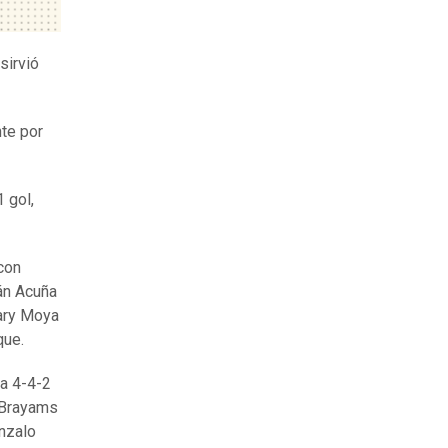
sirvió
nte por
 gol,
 con
ián Acuña
Gary Moya
que.
ma 4-4-2
, Brayams
onzalo