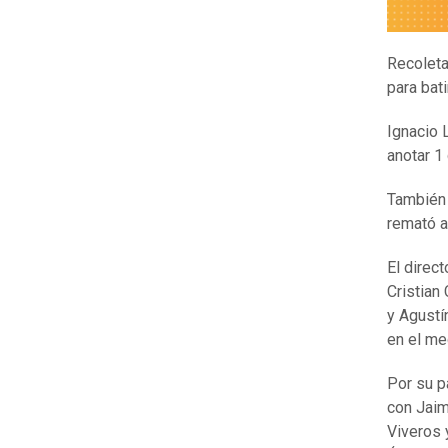
Recoleta
para bati
Ignacio 
anotar 1 
También 
remató a
El direc
Cristian
y Agustí
en el me
Por su p
con Jaim
Viveros 