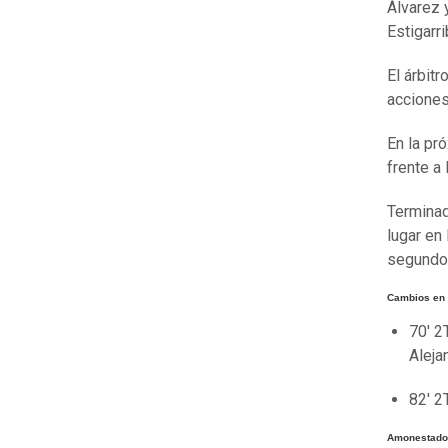
Álvarez 
Estigarri
El árbit
acciones
En la pr
frente a
Terminad
lugar en 
segundo 
Cambios en
70' 2
Aleja
82' 2
Amonestado