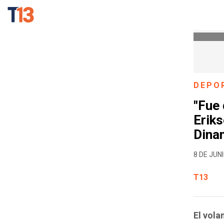
DEPO
"Fue 
Erik
Dina
8 DE JUNI
T13
El vola