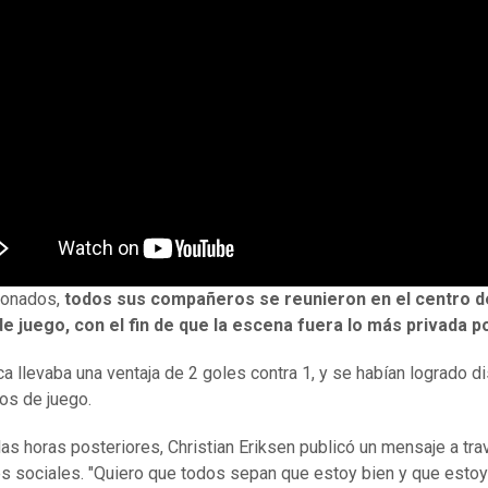
onados,
todos sus compañeros se reunieron en el centro d
 juego, con el fin de que la escena fuera lo más privada p
a llevaba una ventaja de 2 goles contra 1, y se habían logrado d
os de juego.
las horas posteriores, Christian Eriksen publicó un mensaje a tr
s sociales. "Quiero que todos sepan que estoy bien y que estoy