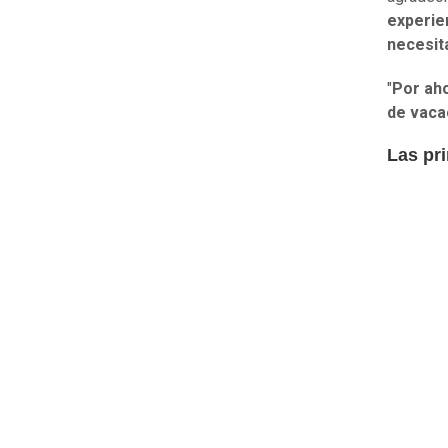
experie
necesit
"
Por aho
de vacac
Las pr