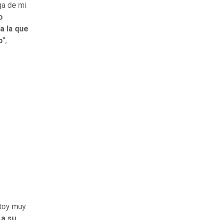
ga de mi
o
a la que
o
",
stoy muy
 a su