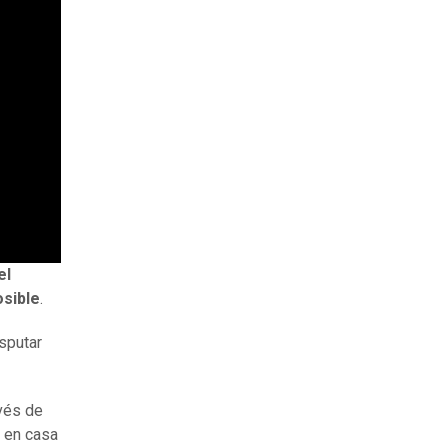
el
osible
.
isputar
avés de
 en casa