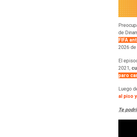
Preocupa
de Dina
FIFA an
2026 de 
El episo
2021,
cu
paro ca
Luego d
al piso 
Te podrí