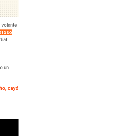
, volante
istoso
dial
do un
ho, cayó