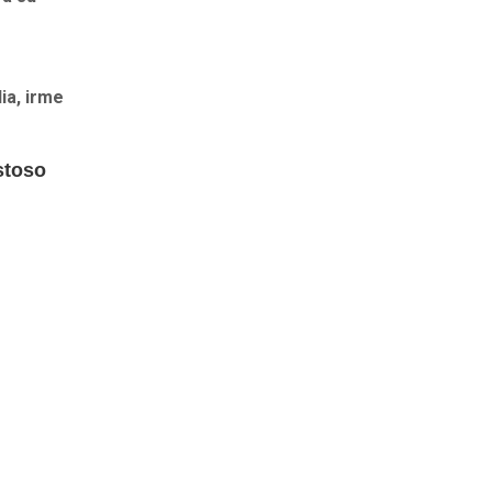
ia, irme
stoso