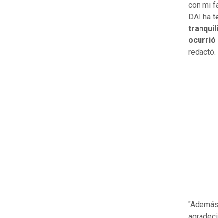
con mi f
DAI ha t
tranquil
ocurrió
redactó.
"Además 
agradeci