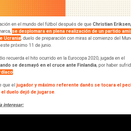
ción en el mundo del fútbol después de que
Christian Eriksen
marca,
se desplomara en plena realización de un partido am
te Ucrania
, duelo de preparación con miras al comienzo del Mun
este próximo 11 de junio.
dio recuerda el hito ocurrido en la Eurocopa 2020, jugada en el
ando se desmayó en el cruce ante Finlandia
, por haber sufri
rdíaco
.
e que el
jugador y máximo referente danés se tocara el pec
y el duelo dejó de jugarse
.
a interesar: