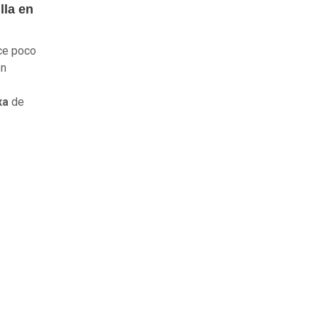
lla en
oce poco
n
xa
de