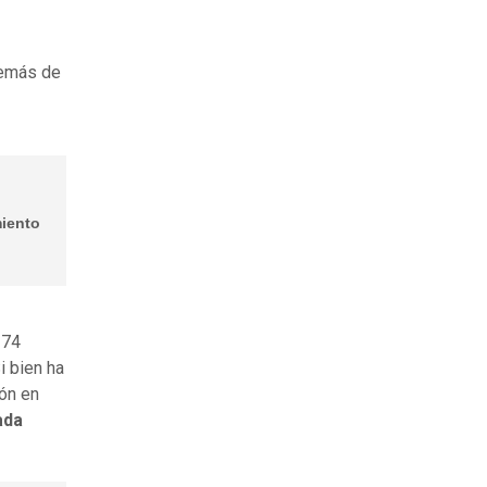
demás de
miento
 74
i bien ha
ión en
ada