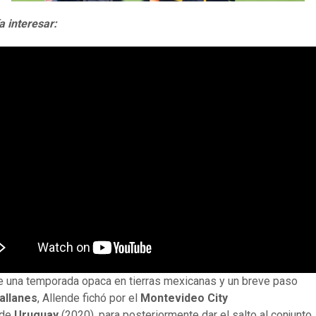
a interesar:
 una temporada opaca en tierras mexicanas y un breve paso
allanes
, Allende fichó por el
Montevideo City
de
Uruguay
(2020), para posteriormente dar el salto al conjunto