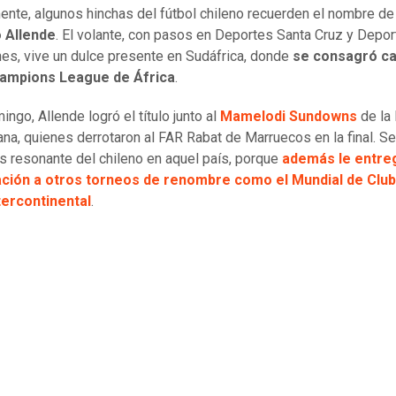
nte, algunos hinchas del fútbol chileno recuerden el nombre de
 Allende
. El volante, con pasos en Deportes Santa Cruz y Depo
es, vive un dulce presente en Sudáfrica, donde
se consagró c
hampions League de África
.
ngo, Allende logró el título junto al
Mamelodi Sundowns
de la 
ana, quienes derrotaron al FAR Rabat de Marruecos en la final. Se 
ás resonante del chileno en aquel país, porque
además le entreg
cación a otros torneos de renombre como el Mundial de Club
tercontinental
.