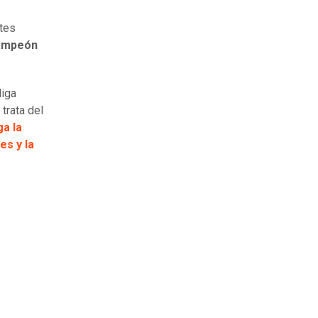
rtes
ampeón
liga
trata del
a la
es y la