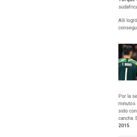
sudafri
Allí logr
consegu
Por la se
minutos 
sido con
cancha. 
2015
.