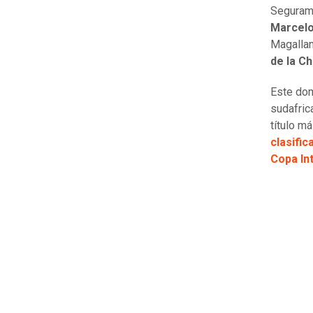
Segurame
Marcelo
Magallan
de la C
Este domi
sudafric
título m
clasifi
Copa In