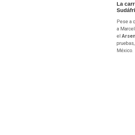
La carr
Sudáfr
Pese a q
a Marcel
el
Arsen
pruebas,
México.