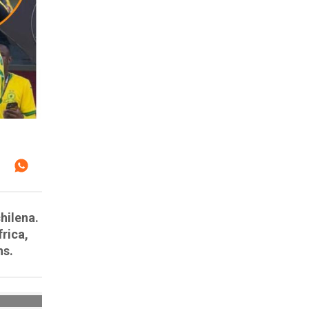
hilena.
rica,
ns.