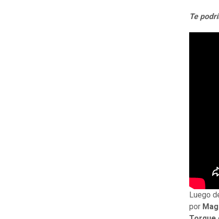
Te podrí
Luego de
por
Mag
Torque