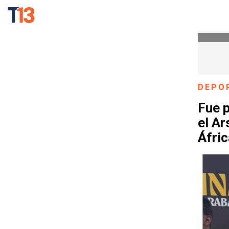
DEPO
Fue p
el A
Áfric