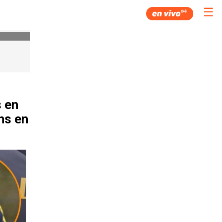
☰
s en
ns en