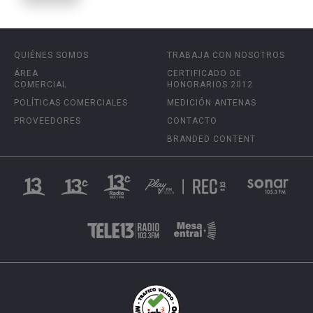
QUIÉNES SOMOS
TRABAJA CON NOSOTROS
ÁREA
CERTIFICADO DE
COMERCIAL
HONORARIOS 2012
POLÍTICAS COMERCIALES
MEDICIÓN ANTENAS
PROVEEDORES
CONTACTO
BRANDED CONTENT