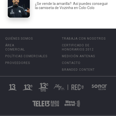
¿Se vende la amarilla?: Así puedes conseguir
la camiseta de Vozinha en Colo-Colo
QUIÉNES SOMOS
TRABAJA CON NOSOTROS
ÁREA
CERTIFICADO DE
COMERCIAL
HONORARIOS 2012
POLÍTICAS COMERCIALES
MEDICIÓN ANTENAS
PROVEEDORES
CONTACTO
BRANDED CONTENT