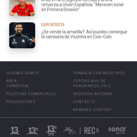
refuerza a Unión Española: "Merecen estar
en Primera División"
DEPORTES13
¿Se vende la amarilla?: Así puedes conseguir
la camiseta de Vozinha en Colo-Colo
QUIÉNES SOMOS
TRABAJA CON NOSOTROS
ÁREA
CERTIFICADO DE
COMERCIAL
HONORARIOS 2012
POLÍTICAS COMERCIALES
MEDICIÓN ANTENAS
PROVEEDORES
CONTACTO
BRANDED CONTENT