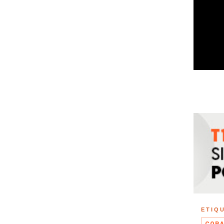
ETIQ
COPA