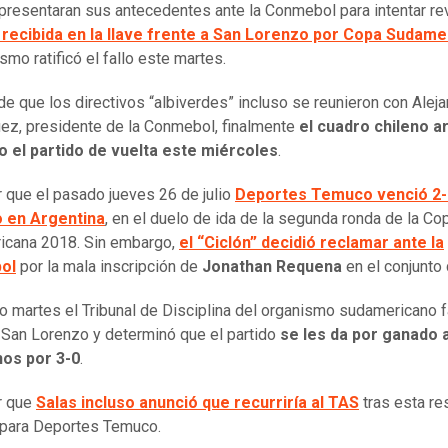
 presentaran sus antecedentes ante la Conmebol para intentar re
 recibida en la llave frente a San Lorenzo por Copa Sudame
smo ratificó el fallo este martes.
de que los directivos “albiverdes” incluso se reunieron con Alej
z, presidente de la Conmebol, finalmente
el cuadro chileno a
o el partido de vuelta este miércoles
.
 que el pasado jueves 26 de julio
Deportes Temuco venció 2-
 en Argentina
, en el duelo de ida de la segunda ronda de la Co
icana 2018. Sin embargo,
el “Ciclón” decidió reclamar ante la
ol
por la mala inscripción de
Jonathan Requena
en el conjunto 
o martes el Tribunal de Disciplina del organismo sudamericano f
 San Lorenzo y determinó que el partido
se les da por ganado a
nos por 3-0
.
r que
Salas incluso anunció que recurriría al TAS
tras esta re
 para Deportes Temuco.