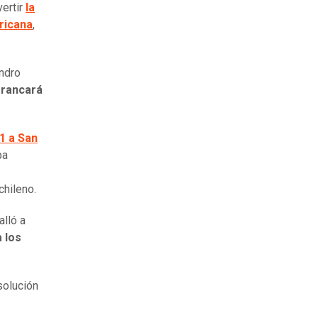
vertir
la
ricana
,
andro
rrancará
1 a San
pa
chileno.
alló a
 los
solución