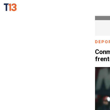
DEPO
Conme
fren