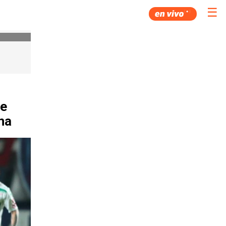
☰
ve
na