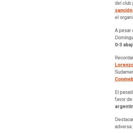
del club
sanción
el organi
A pesar 
Domíngue
0-3 abaj
Recordar
Lorenzo
Sudamer
Conmeb
El pasad
favor de
argenti
Destaca
adversa