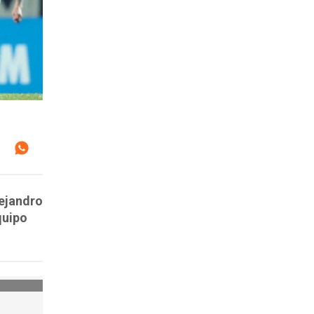
lejandro
quipo