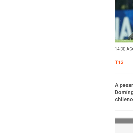
14 DE AG
T13
A pesar
Domíngu
chileno