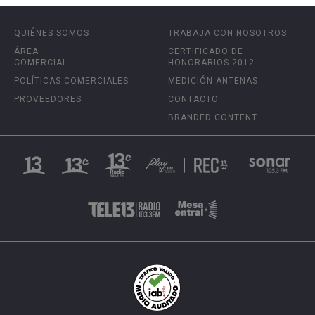
QUIÉNES SOMOS
TRABAJA CON NOSOTROS
ÁREA
CERTIFICADO DE
COMERCIAL
HONORARIOS 2012
POLÍTICAS COMERCIALES
MEDICIÓN ANTENAS
PROVEEDORES
CONTACTO
BRANDED CONTENT