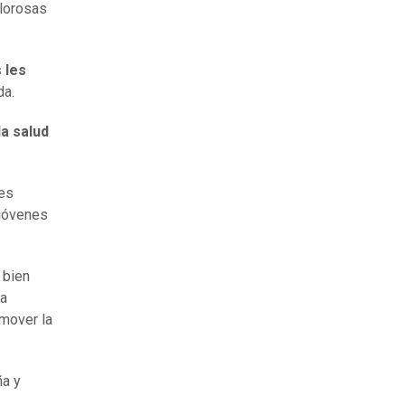
olorosas
 les
da.
a salud
tes
 jóvenes
i bien
ya
mover la
ña y