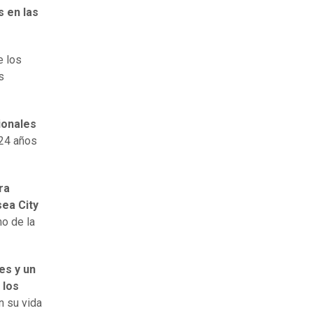
 en las
e los
s
ionales
 24 años
ra
sea City
mo de la
es y un
 los
n su vida