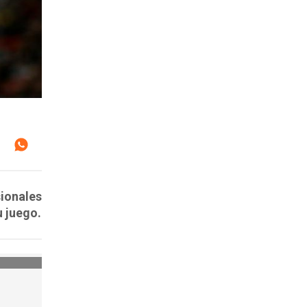
sionales
u juego.