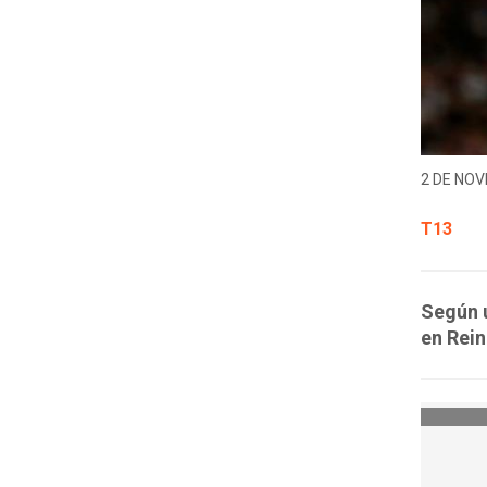
2 DE NOV
T13
Según u
en Rein