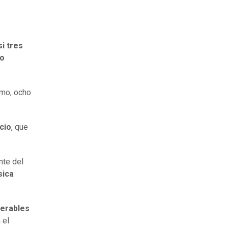
i tres
ño
smo, ocho
cio
, que
nte del
sica
derables
 el