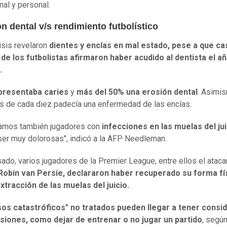
nal y personal.
n dental v/s rendimiento futbolístico
isis revelaron
dientes y encías en mal estado, pese a que cas
de los futbolistas afirmaron haber acudido al dentista el a
r.
presentaba caries
y
más del 50% una erosión dental
. Asimi
s de cada diez padecía una enfermedad de las encías.
ramos también jugadores con
infecciones en las muelas del jui
er muy dolorosas", indicó a la AFP Needleman.
sado, varios jugadores de la Premier League, entre ellos el ataca
Robin van Persie, declararon haber recuperado su forma fí
extracción de las muelas del juicio.
os catastróficos" no tratados pueden llegar a tener consi
siones, como dejar de entrenar o no jugar un partido
, según