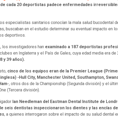
 de cada 20 deportistas padece enfermedades irreversibles
os especialistas sanitarios conocían la mala salud bucodental d
tas, buscaban en el estudio determinar su eventual impacto en lo
os deportivos.
o, los investigadores han
examinado a 187 deportistas profes
clubes en Inglaterra y el País de Gales, cuya edad media era de
8 y 39 años).
eto,
cinco de los equipos eran de la Premier League (Prime
 inglesa) -Hull City, Manchester United, Southampton, Swan
 Ham
-, otros dos de la Championship (Segunda división) y el últi
ne (Tercera división).
tigador
Ian Needleman del Eastman Dental Institute de Londr
e seis dentistas inspeccionaron los dientes y las encías de
es
, a quienes interrogaron sobre el impacto de su salud dental e