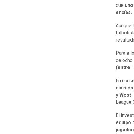
que
uno
encías.
Aunque l
futbolis
resultad
Para ell
de ocho 
(entre 1
En concr
división
y West
League O
El inves
equipo d
jugador