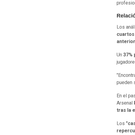
profesio
Relació
Los anál
cuartos 
anterio
Un
37% 
jugadore
"Encont
pueden s
En el pa
Arsenal
tras la 
Los
"cas
repercu