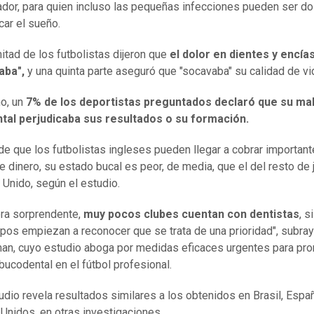
ador, para quien incluso las pequeñas infecciones pueden ser d
car el sueño.
mitad de los futbolistas dijeron que
el dolor en dientes y encías
aba",
y una quinta parte aseguró que "socavaba" su calidad de vi
o, un
7% de los deportistas preguntados declaró que su mal
tal perjudicaba sus resultados o su formación.
de que los futbolistas ingleses pueden llegar a cobrar importan
 dinero, su estado bucal es peor, de media, que el del resto de
 Unido, según el estudio.
ra sorprendente,
muy pocos clubes cuentan con dentistas
, s
ipos empiezan a reconocer que se trata de una prioridad", subra
n, cuyo estudio aboga por medidas eficaces urgentes para pro
bucodental en el fútbol profesional.
udio revela resultados similares a los obtenidos en Brasil, Espa
Unidos, en otras investigaciones.