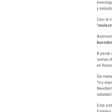
investig
y perjudi
Casi la 
"molest
Asimism
bucoden
A pesar 
sumas de
en Reino
De mane
"los equ
Needlema
saludad 
Este est
Estados 