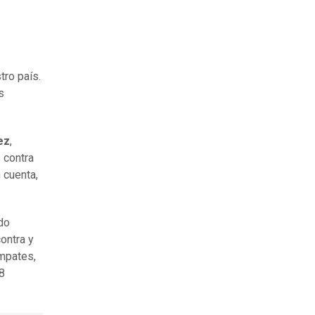
ro país.
s
ez
,
 contra
 cuenta,
do
ontra y
empates,
8