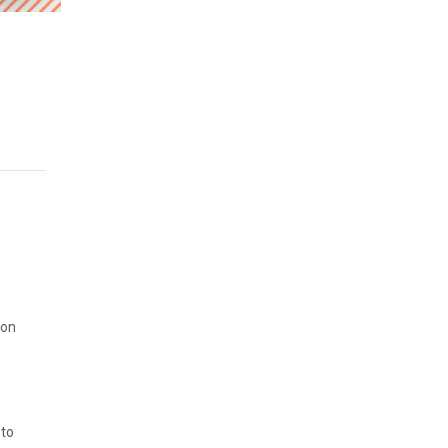
con
sto