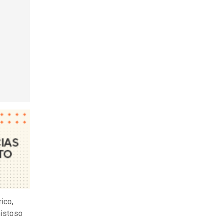
ico,
mistoso