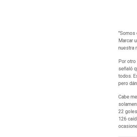
"Somos d
Marcar u
nuestra m
Por otro
señaló q
todos. E
pero dán
Cabe me
solament
22 goles
126 caíd
ocasione