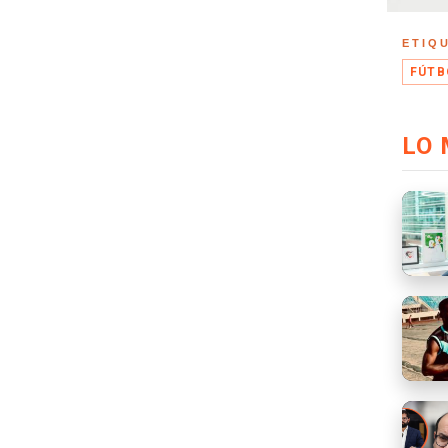
ETIQ
FÚTB
LO 