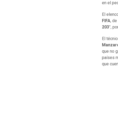
en el pe
El elenc
FIFA
, de
203°
, p
El técni
Manzaro
que no g
países m
que cuen