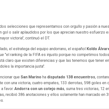
os selecciones que representamos con orgullo y pasión a nuest
n gol o salir aplaudidos por los que aprecian nuestro esfuerzo e
ayor victoria", continuó el DT.
 lado, el estratega del equipo andorrano, el español
Koldo Álvar
ue "el ranking de la FIFA es injusto porque no competimos todos
stá claro que existen diferencias y que las tenemos que tener en
doles la importancia justa".
ncionar que
San Marino
ha
disputado 138 encuentros
, contan
e con una victoria, cuatro empates, 133 derrotas, 598 goles en c
 a favor.
Andorra con un cotejo más
, suma tres victorias, 12 
as, recibió 386 anotaciones y ellos solamente han marcado en 3
s.