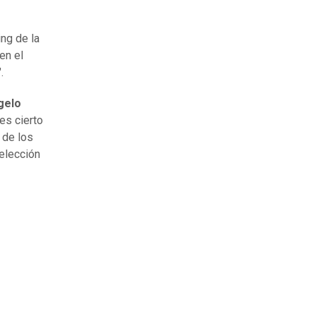
ing de la
en el
.
gelo
es cierto
 de los
elección