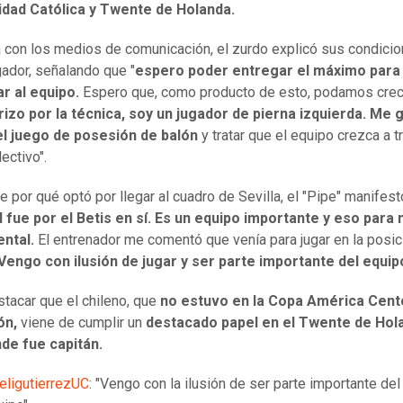
idad Católica y Twente de Holanda.
ta con los medios de comunicación, el zurdo explicó sus condici
ador, señalando que "
espero poder entregar el máximo para 
ar al equipo.
Espero que, como producto de esto, podamos crec
izo por la técnica, soy un jugador de pierna izquierda. Me 
l juego de posesión de balón
y tratar que el equipo crezca a t
ectivo".
e por qué optó por llegar al cuadro de Sevilla, el "Pipe" manifest
l fue por el Betis en sí. Es un equipo importante y eso para 
ntal.
El entrenador me comentó que venía para jugar en la posic
Vengo con ilusión de jugar y ser parte importante del equip
tacar que el chileno, que
no estuvo en la Copa América Cent
ión,
viene de cumplir un
destacado papel en el Twente de Hol
de fue capitán.
eligutierrezUC
: "Vengo con la ilusión de ser parte importante del