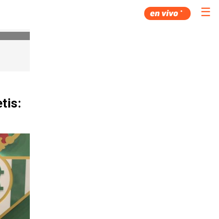
☰
tis: