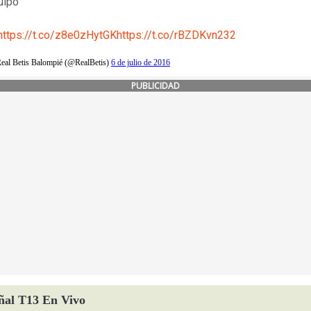
uipo"
https://t.co/z8e0zHytGK
https://t.co/rBZDKvn232
eal Betis Balompié (@RealBetis)
6 de julio de 2016
PUBLICIDAD
ñal T13 En Vivo