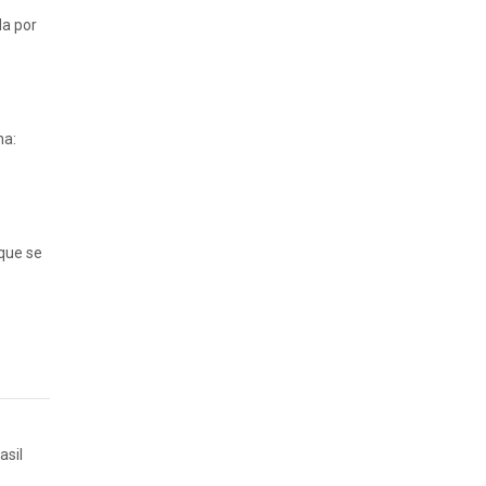
da por
na:
 que se
asil