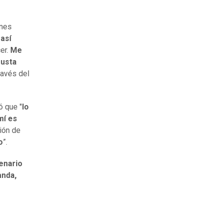
ones
así
er.
Me
gusta
ravés del
ó que "
lo
mí es
ión de
o
”.
enario
anda,