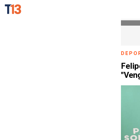
DEPO
Felip
"Veng