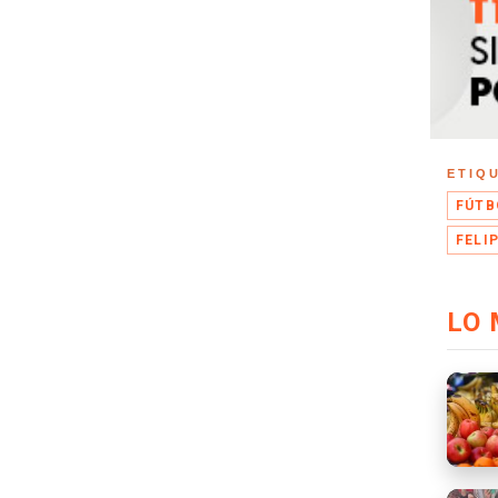
ETIQ
FÚTB
FELI
LO 