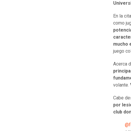
Univers
En la ci
como jug
potenci
caracter
mucho e
juego col
Acerca d
principa
fundame
volante.
Cabe des
por les
club don
@f