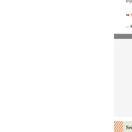
eq
➡
— R
Se