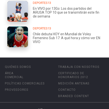
DEPORTES13
En VIVO por 13Go: Los dos partidos del
ARUSA TOP 10 que se transmitirán este fin
de semana
DEPORTES13
Chile debuta HOY en Mundial de Voley
Femenino Sub 17: A qué hora y cómo ver EN
VIVO
QUIÉNES SOMOS
TRABAJA CON NOSOTROS
ÁREA
CERTIFICADO DE
COMERCIAL
HONORARIOS 2012
POLÍTICAS COMERCIALES
MEDICIÓN ANTENAS
PROVEEDORES
CONTACTO
BRANDED CONTENT