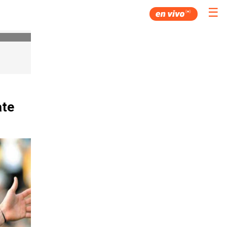
☰
ate