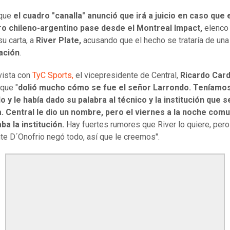
 que
el cuadro "canalla" anunció que irá a juicio en caso que 
ro chileno-argentino pase desde el Montreal Impact,
elenco
u carta, a
River Plate,
acusando que el hecho se trataría de una
ación
.
vista con
TyC Sports,
el vicepresidente de Central,
Ricardo Card
que "
dolió mucho cómo se fue el señor Larrondo. Teníamo
 y le había dado su palabra al técnico y la institución que s
. Central le dio un nombre, pero el viernes a la noche com
ba la institución.
Hay fuertes rumores que River lo quiere, pero
te D´Onofrio negó todo, así que le creemos".