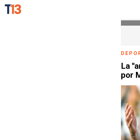
DEPO
La "a
por 