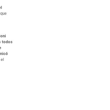
el
 que
oni
s todos
e
unicó
 el