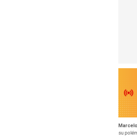
Marcel
su polém