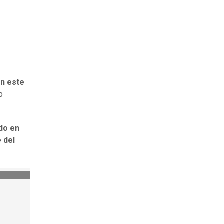
en este
b
do en
 del