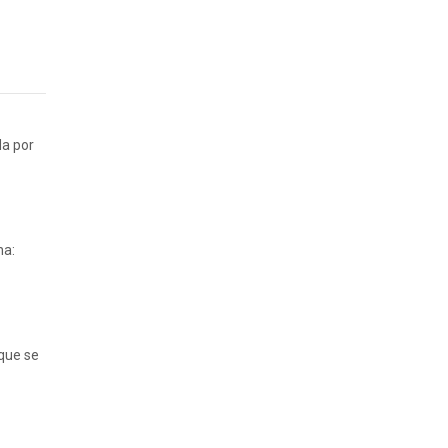
da por
na:
 que se