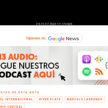
Síguenos en
UETAS DE ESTA NOTA
OL INTERNACIONAL
RIVER PLATE
MARCELO LARRONDO
RIO CENTRAL