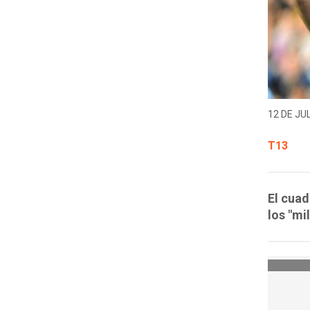
12 DE JUL
T13
El cuad
los "mi