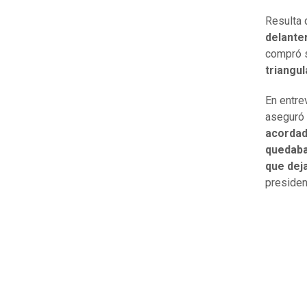
Resulta
delante
compró s
triangul
En entre
aseguró 
acordado
quedaba
que deja
presiden