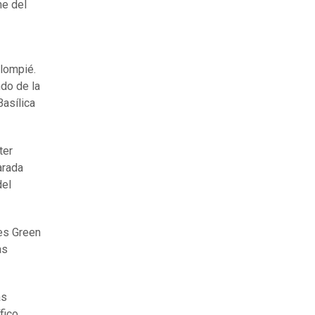
he del
alompié.
ndo de la
Basílica
ter
arada
del
tes Green
as
as
fico.