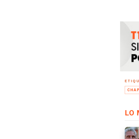
ETIQ
CHAP
LO 