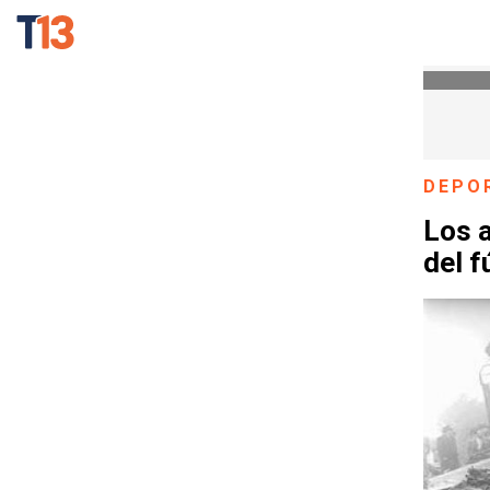
DEPO
Los a
del f