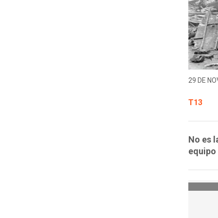
29 DE NO
T13
No es l
equipo