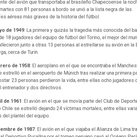
ente del avión que transportaba al brasileño Chapecoense la noc
 martes con 81 personas a bordo se unió a la lista negra de las
fes aéreas más graves de la historia del fútbol.
yo de 1949
: La primera y quizás la tragedia más conocida del b
 de 18 jugadores del equipo de fútbol del Torino, el mejor del mu
llecieron junto a otras 13 personas al estrellarse su avión en la 
ga, cerca de Turín.
brero de 1958
: El aeroplano en el que se encontraba el Manches
e estrelló en el aeropuerto de Múnich tras realizar una primera p
ostar. 23 personas perdieron la vida, entre ellas ocho jugadores 
l entrenador y dos directivos.
il de 1961
: El avión en el que se movía parte del Club de Depor
 Chile se estrelló dejando 24 víctimas mortales, entre ellas vari
 del plantel del equipo.
ciembre de 1987
: El avión en el que viajaba el Alianza de Lima tr
al Deportivo Pucallpa por el torneo peruano cayó al Océano Pací