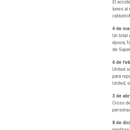
El accid
lunes al
catástro
4 de ma
Un total
época, fa
de Super
6 de fe
United s
para rep
United, e
3 de abr
Cross de
personas
8 de di
medirse 