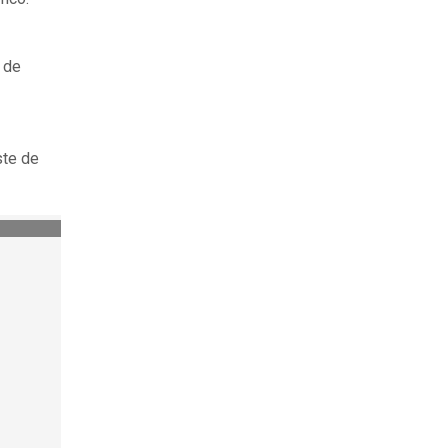
n de
ste de