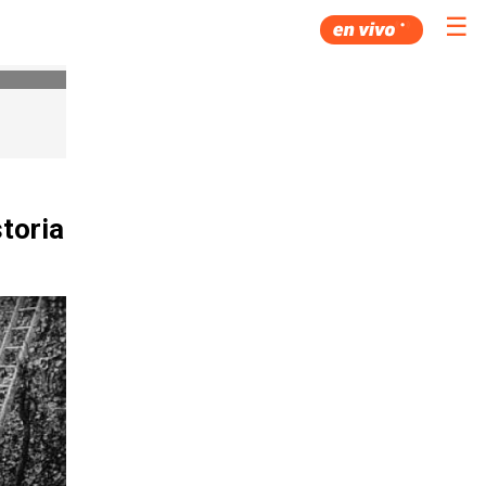
☰
toria