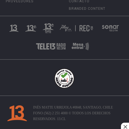
PROVEEDORES
CONTACTO
BRANDED CONTENT
INÉS MATTE URREJOLA #0848, SANTIAGO, CHILE
FONO (562) 2 251 4000 © TODOS LOS DERECHOS
RESERVADOS. 13.CL