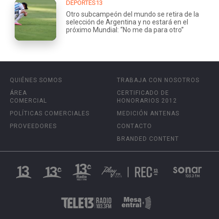
DEPORTES13
Otro subcampeón del mundo se retira de la
selección de Argentina y no estará en el
próximo Mundial: “No me da para otro”
QUIÉNES SOMOS
TRABAJA CON NOSOTROS
ÁREA
CERTIFICADO DE
COMERCIAL
HONORARIOS 2012
POLÍTICAS COMERCIALES
MEDICIÓN ANTENAS
PROVEEDORES
CONTACTO
BRANDED CONTENT