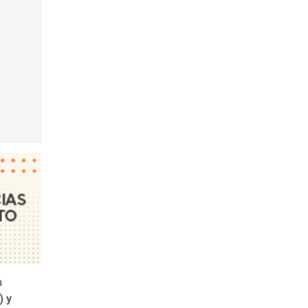
a
) y