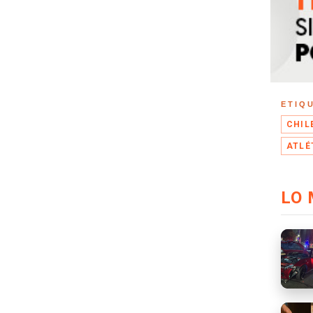
ETIQ
CHIL
ATLÉ
LO 