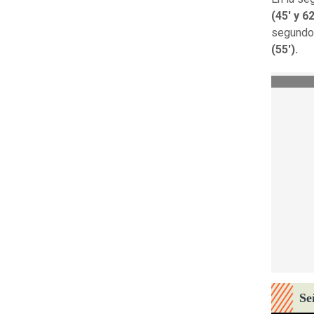
(45' y 62
segundo 
(55').
Se