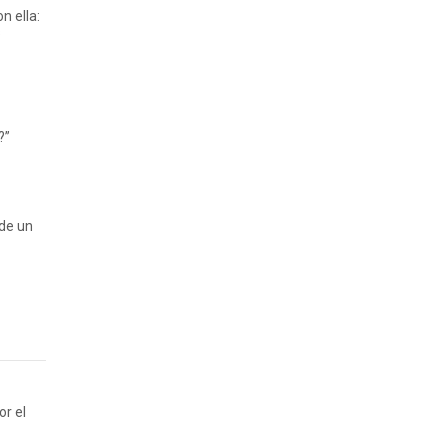
n ella:
s
?”
 de un
or el