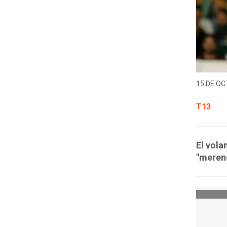
15 DE OC
T13
El vola
"meren