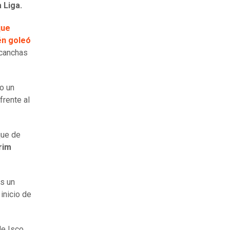
 Liga.
que
én goleó
 canchas
vo un
frente al
que de
rim
as un
inicio de
de Isco