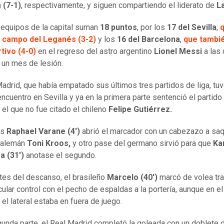
 (7-1)
, respectivamente, y siguen compartiendo el liderato de
La
equipos de la capital suman
18 puntos
, por los
17 del Sevilla
,
 campo del Leganés (3-2)
y los
16 del Barcelona
,
que tambi
tivo (4-0)
en el regreso del astro argentino
Lionel Messi
a las
i un mes de lesión.
Madrid, que había empatado sus últimos tres partidos de liga, tu
ncuentro en Sevilla y ya en la primera parte sentenció el partido 
n el que no fue citado el chileno
Felipe Gutiérrez.
és
Raphael Varane (4')
abrió el marcador con un cabezazo a sa
l alemán
Toni Kroos,
y otro pase del germano sirvió para que
Ka
 (31')
anotase el segundo.
tes del descanso, el brasileño
Marcelo (40')
marcó de volea tr
ular control con el pecho de espaldas a la portería, aunque en el 
 el lateral estaba en fuera de juego.
gunda parte, el Real Madrid completó la goleada con un doblete 