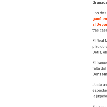
Granada
Los dos 
ganó en
al Depor
tras cas
El Real 
plácido e
Betis, e
El franc
falta de
Benzema
Justo an
espectac
la jugada
En la se