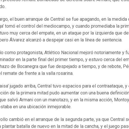
do.
rgo, el buen arranque de Central se fue apagando, en la medida 
ga' tomó el control del mediocampo, y cuando promediaba la pri
tuvo muy cerca del empate, en un ataque por la izquierda que de
pero Álvarez alcanzó a despejar casi en la línea de sentencia.
ío como protagonista, Atlético Nacional mejoró notoriamente y fu
minador en la parte final del primer tiempo, y estuvo cerca del e
hazo de Bocanegra que fue despejado a tiempo, y de rebote, Pé
l remate de frente a la valla rosarina.
aisa' jugado arriba, Central tuvo espacios para el contraataque, y 
cción de la primera mitad pudo aumentar con una buena definició
que salvó Armani con un manotazo, y en la misma acción, Montoy
staba en una ubicación inmejorable.
rollo cambió en el arranque de la segunda parte, ya que Central s
 plantar batalla de nuevo en la mitad de la cancha, y el juego pas