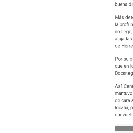
buena di
Más dete
la profu
no llegó
atajadas
de Herre
Por su p
que en l
Bocanegr
Así, Cent
mantuvo 
de cara a
localía,
dar vuel