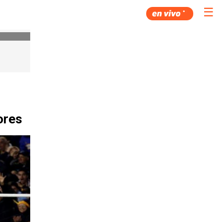
☰
ores