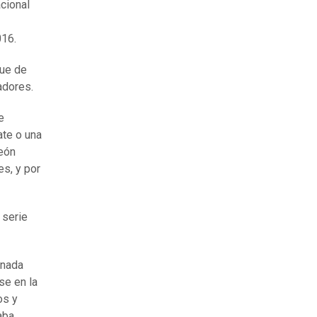
acional
016.
que de
adores.
e
ate o una
peón
es, y por
 serie
 nada
se en la
os y
aba