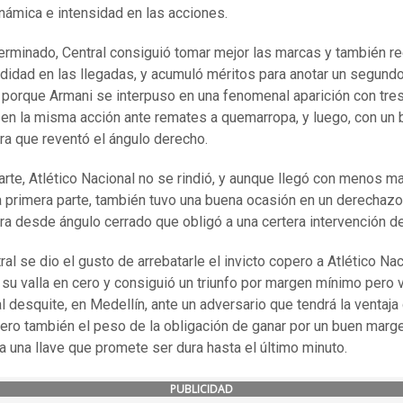
námica e intensidad en las acciones.
rminado, Central consiguió tomar mejor las marcas y también r
ndidad en las llegadas, y acumuló méritos para anotar un segund
, porque Armani se interpuso en una fenomenal aparición con tre
 en la misma acción ante remates a quemarropa, y luego, con u
ra que reventó el ángulo derecho.
arte, Atlético Nacional no se rindió, y aunque llegó con menos m
a primera parte, también tuvo una buena ocasión en un derechaz
a desde ángulo cerrado que obligó a una certera intervención d
ral se dio el gusto de arrebatarle el invicto copero a Atlético Nac
su valla en cero y consiguió un triunfo por margen mínimo pero 
l desquite, en Medellín, ante un adversario que tendrá la ventaja 
 pero también el peso de la obligación de ganar por un buen marg
ta una llave que promete ser dura hasta el último minuto.
PUBLICIDAD