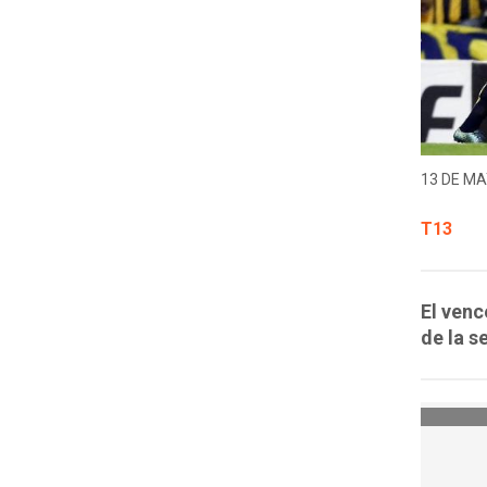
13 DE MA
T13
El venc
de la s