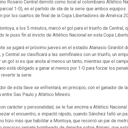
tino Rosario Central derrotó como local al colombiano Atlético N
(parcial 1-0), en el partido de ida de la serie que ambos equipos
n por los cuartos de final de la Copa Libertadores de América 2
ontoya, a los 5 minutos, marcó el gol para el triunfo de Central, 
o le puso fin al invicto de Atlético Nacional en esta Copa Libert
ite se jugará el próximo jueves en el estadio Atanasio Girardot d
 y Central se clasificará a las semifinales con un triunfo, un emp
r un gol si es que anota al menos un tanto, mientras que el cam
no está obligado a ganar al menos por 1-0 para forzar los penal
revertir la serie.
or de esta llave se enfrentará, en principio, con el ganador de la
a entre Sao Paulo y Atlético Mineiro.
 con carácter y personalidad, se le fue encima a Atlético Nacional
zar el encuentro, e impactó rápido, cuando Sánchez falló un pa
 no hizo más que habilitar a Montoya, que recorrió un par de metr
n precioso remate bombeado de derecha sobre Armani, que est