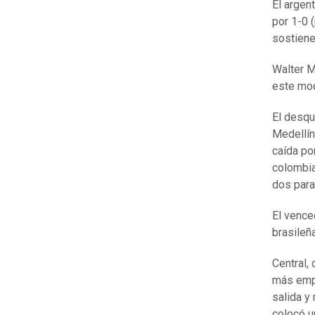
El argen
por 1-0 
sostiene
Walter M
este mod
El desqu
Medellín,
caída po
colombia
dos para 
El venced
brasileñ
Central,
más empe
salida y
colocó u