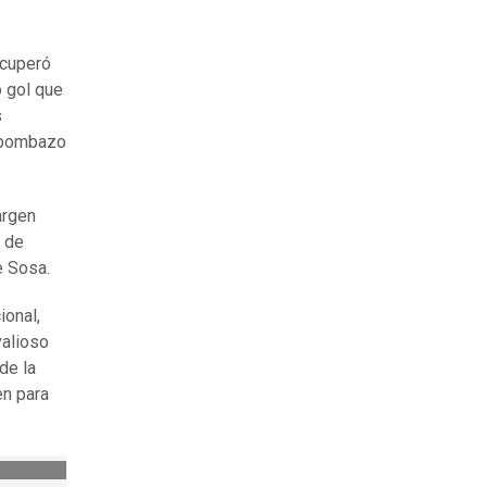
ecuperó
o gol que
s
n bombazo
argen
o de
e Sosa.
ional,
valioso
de la
en para