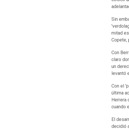
adelanta
Sin emba
'verdola
mitad es
Copete, 
Con Berr
claro do
un derec
levantó e
Con el 'p
última a
Herrera 
cuando e
El desar
decidió a