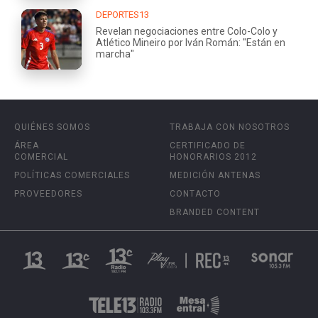
DEPORTES13
Revelan negociaciones entre Colo-Colo y
Atlético Mineiro por Iván Román: "Están en
marcha"
QUIÉNES SOMOS
TRABAJA CON NOSOTROS
ÁREA
CERTIFICADO DE
COMERCIAL
HONORARIOS 2012
POLÍTICAS COMERCIALES
MEDICIÓN ANTENAS
PROVEEDORES
CONTACTO
BRANDED CONTENT