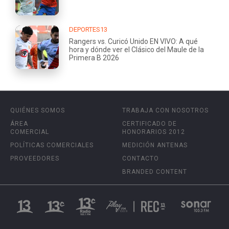
DEPORTES13
Rangers vs. Curicó Unido EN VIVO: A qué
hora y dónde ver el Clásico del Maule de la
Primera B 2026
QUIÉNES SOMOS
TRABAJA CON NOSOTROS
ÁREA
CERTIFICADO DE
COMERCIAL
HONORARIOS 2012
POLÍTICAS COMERCIALES
MEDICIÓN ANTENAS
PROVEEDORES
CONTACTO
BRANDED CONTENT