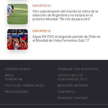
DEPORTES13
Otro subcampeón del mundo se retira de la
selección de Argentina y no estará en el
próximo Mundial: “No me da para otro”
DEPORTES13
Sigue EN VIVO el segundo partido de Chile en
el Mundial de Voley Femenino Sub 17
QUIÉNES SOMOS
TRABAJA CON NOSOTROS
ÁREA
CERTIFICADO DE
COMERCIAL
HONORARIOS 2012
POLÍTICAS COMERCIALES
MEDICIÓN ANTENAS
PROVEEDORES
CONTACTO
BRANDED CONTENT