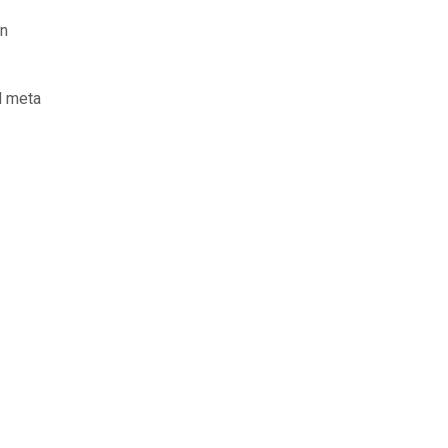
un
l meta