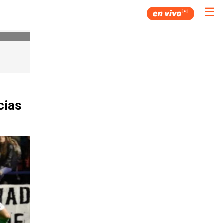
☰
cias