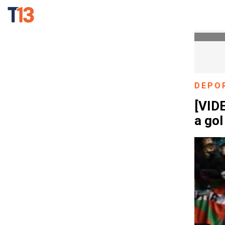
DEPO
[VIDE
a gol