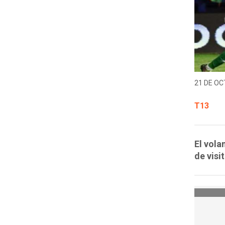
21 DE OC
T13
El vola
de visi