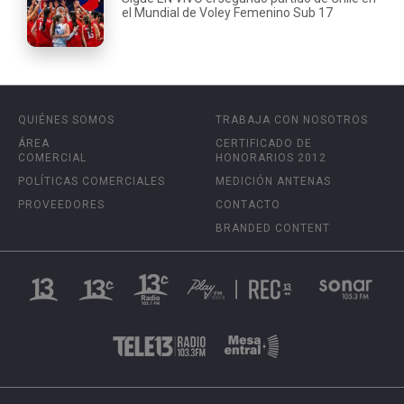
el Mundial de Voley Femenino Sub 17
QUIÉNES SOMOS
TRABAJA CON NOSOTROS
ÁREA
CERTIFICADO DE
COMERCIAL
HONORARIOS 2012
POLÍTICAS COMERCIALES
MEDICIÓN ANTENAS
PROVEEDORES
CONTACTO
BRANDED CONTENT