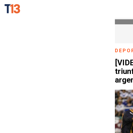
DEPO
[VIDE
triun
arge