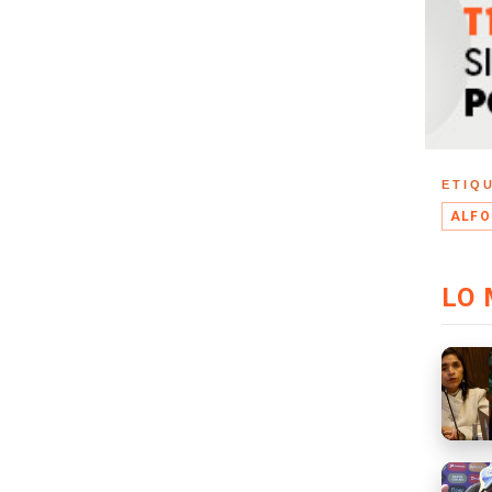
ETIQ
ALFO
LO 