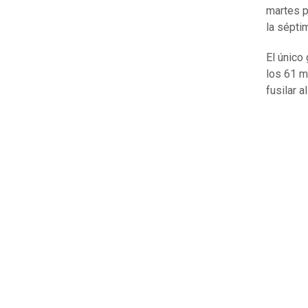
martes p
la sépti
El único
los 61 m
fusilar a