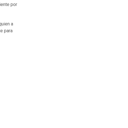
iente por
 quien a
te para