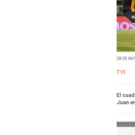
28 DE NO
T13
El cuad
Juan en