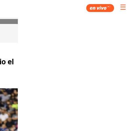
☰
io el