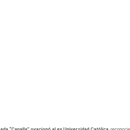
hada “Canalla” ovacionó al ex Universidad Católica
, reconoci