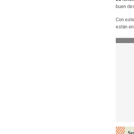
buen de
Con este
están en
Se