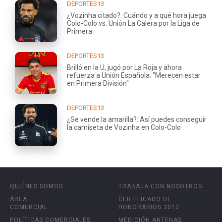
DEPORTES13
¿Vozinha citado?: Cuándo y a qué hora juega
Colo-Colo vs. Unión La Calera por la Liga de
Primera
DEPORTES13
Brilló en la U, jugó por La Roja y ahora
refuerza a Unión Española: "Merecen estar
en Primera División"
DEPORTES13
¿Se vende la amarilla?: Así puedes conseguir
la camiseta de Vozinha en Colo-Colo
QUIÉNES SOMOS
TRABAJA CON NOSOTROS
ÁREA
CERTIFICADO DE
COMERCIAL
HONORARIOS 2012
POLÍTICAS COMERCIALES
MEDICIÓN ANTENAS