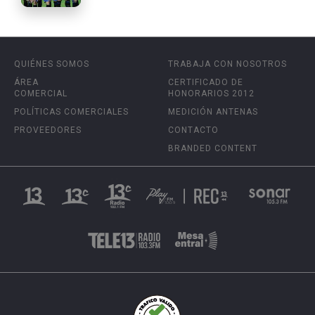
QUIÉNES SOMOS
TRABAJA CON NOSOTROS
ÁREA
CERTIFICADO DE
COMERCIAL
HONORARIOS 2012
POLÍTICAS COMERCIALES
MEDICIÓN ANTENAS
PROVEEDORES
CONTACTO
BRANDED CONTENT