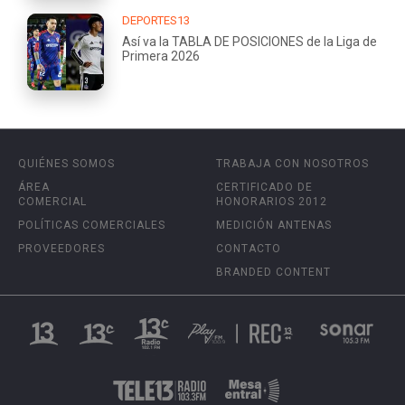
DEPORTES13
Así va la TABLA DE POSICIONES de la Liga de
Primera 2026
QUIÉNES SOMOS
TRABAJA CON NOSOTROS
ÁREA
CERTIFICADO DE
COMERCIAL
HONORARIOS 2012
POLÍTICAS COMERCIALES
MEDICIÓN ANTENAS
PROVEEDORES
CONTACTO
BRANDED CONTENT