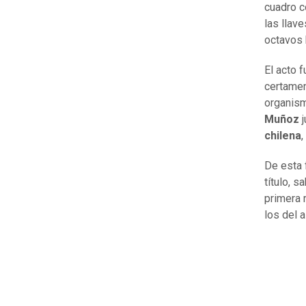
cuadro c
las llav
octavos 
El acto f
certamen
organism
Muñoz
j
chilena
,
De esta 
título, 
primera 
los del 