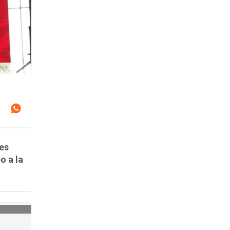
ces
o a la