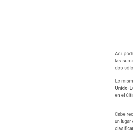
Así, pod
las semi
dos sólo 
Lo mismo
Unido
-
L
en el últ
Cabe rec
un lugar
clasifica