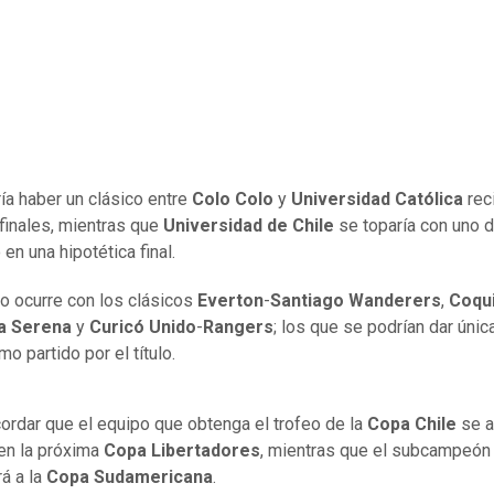
ría haber un clásico entre
Colo Colo
y
Universidad Católica
rec
finales, mientras que
Universidad de Chile
se toparía con uno d
en una hipotética final.
 ocurre con los clásicos
Everton
-
Santiago Wanderers
,
Coqu
a Serena
y
Curicó Unido
-
Rangers
; los que se podrían dar úni
imo partido por el título.
ordar que el equipo que obtenga el trofeo de la
Copa Chile
se a
 en la próxima
Copa Libertadores
, mientras que el subcampeón
rá a la
Copa Sudamericana
.