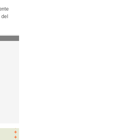
rente
 del