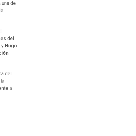
a una de
de
l
nes del
y
Hugo
ción
ca del
la
ente a