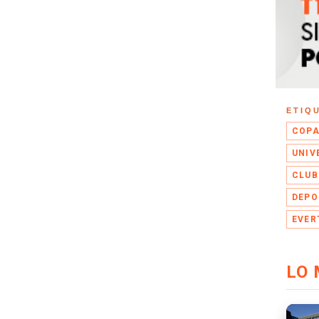
ETIQ
COPA
UNIV
CLUB
DEPO
EVER
LO 