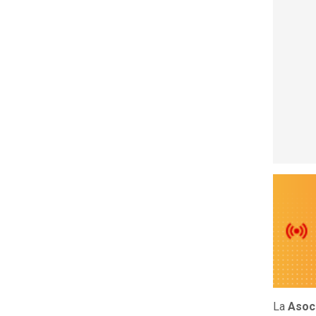
La
Asoci