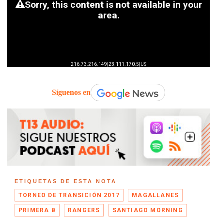
Síguenos en
ETIQUETAS DE ESTA NOTA
TORNEO DE TRANSICIÓN 2017
MAGALLANES
PRIMERA B
RANGERS
SANTIAGO MORNING