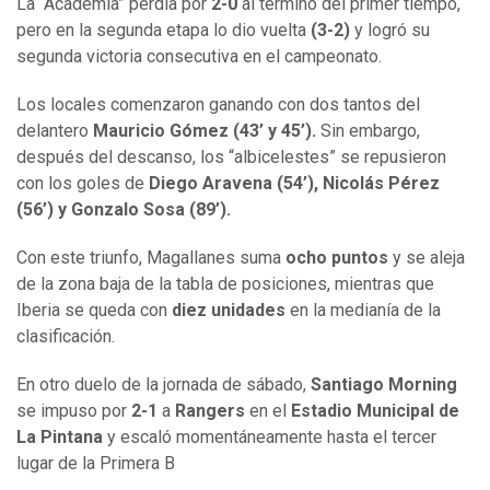
La “Academia” perdía por
2-0
al término del primer tiempo,
pero en la segunda etapa lo dio vuelta
(3-2)
y logró su
segunda victoria consecutiva en el campeonato.
Los locales comenzaron ganando con dos tantos del
delantero
Mauricio Gómez (43’ y 45’).
Sin embargo,
después del descanso, los “albicelestes” se repusieron
con los goles de
Diego Aravena (54’), Nicolás Pérez
(56’) y Gonzalo Sosa (89’).
Con este triunfo, Magallanes suma
ocho puntos
y se aleja
de la zona baja de la tabla de posiciones, mientras que
Iberia se queda con
diez unidades
en la medianía de la
clasificación.
En otro duelo de la jornada de sábado,
Santiago Morning
se impuso por
2-1
a
Rangers
en el
Estadio Municipal de
La Pintana
y escaló momentáneamente hasta el tercer
lugar de la Primera B