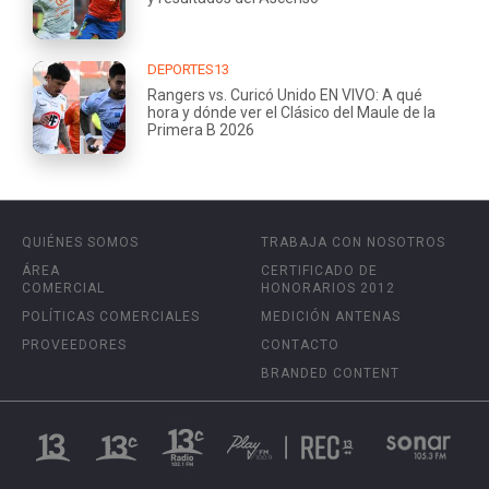
DEPORTES13
Rangers vs. Curicó Unido EN VIVO: A qué
hora y dónde ver el Clásico del Maule de la
Primera B 2026
QUIÉNES SOMOS
TRABAJA CON NOSOTROS
ÁREA
CERTIFICADO DE
COMERCIAL
HONORARIOS 2012
POLÍTICAS COMERCIALES
MEDICIÓN ANTENAS
PROVEEDORES
CONTACTO
BRANDED CONTENT