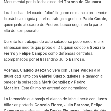
Monumental por la fecha cinco del
Torneo de Clausura
.
Los hinchas del cuadro "albo" llegaron en masa a presenciar
la práctica dirigida por el estratega argentino,
Pablo Guede
,
quien junto al cuadro de Pedrero busca seguir en la parte
alta del campeonato.
Durante los trabajos de este sábado se pudo apreciar una
alineación inédita que probó el DT, quien colocó a
Gonzalo
Fierro
y
Felipe Campos
como defensas centrales,
acompañados por el trasandino
Julio Barroso
.
Además,
Claudio Baeza
volverá con
Jaime Valdés
a la
titularidad, junto con
Gabriel Suazo
, quienes le ganaron al
parecer la pulseada a
Mark González
y
Pedro
Morales.
Éste último no entrenó con normalidad.
La formación que baraja el elenco de Macul sería con
Justo
Villar
en portería;
Gonzalo Fierro
,
Julio
Barroso
,
Felipe
Campos
en defensa;
Luis
Pedro
Figueroa
,
Jaime
Valdés
,