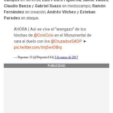
Claudio
Baeza
y
Gabriel
Suazo
en mediocampo;
Ramón
Fernández
en creación;
Andrés
Vilches
y
Esteban
Paredes
en ataque.
AHORA | Así se vive el "arengazo" de los
hinchas de
@ColoColo
en el Monumental de
cara al duelo con los
@CruzadosSADP
►
pic.twitter.com/tmj5wiOBrq
— Deportes 13 (@Deportes13cl)
3 de marzo de 2017
PUBLICIDAD