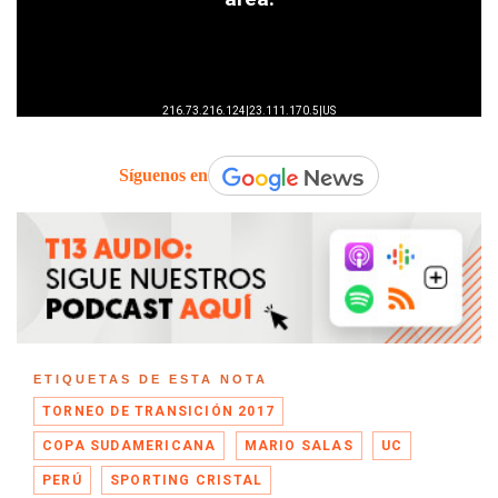
Síguenos en
ETIQUETAS DE ESTA NOTA
TORNEO DE TRANSICIÓN 2017
COPA SUDAMERICANA
MARIO SALAS
UC
PERÚ
SPORTING CRISTAL