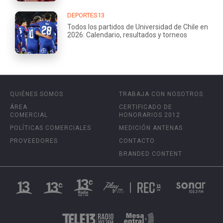
DEPORTES13
Todos los partidos de Universidad de Chile en
2026: Calendario, resultados y torneos
QUIÉNES SOMOS
TRABAJA CON NOSOTROS
ÁREA
CERTIFICADO DE
COMERCIAL
HONORARIOS 2012
POLÍTICAS COMERCIALES
MEDICIÓN ANTENAS
PROVEEDORES
CONTACTO
BRANDED CONTENT