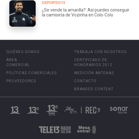
DEPORTES13
¿Se vende la amarilla?: Así puedes conseguir
la camiseta de Vozinha en Colo-Colo
QUIÉNES SOMOS
TRABAJA CON NOSOTROS
ÁREA
CERTIFICADO DE
COMERCIAL
HONORARIOS 2012
POLÍTICAS COMERCIALES
MEDICIÓN ANTENAS
PROVEEDORES
CONTACTO
BRANDED CONTENT