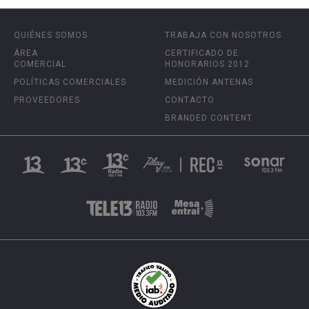
QUIÉNES SOMOS
TRABAJA CON NOSOTROS
ÁREA
CERTIFICADO DE
COMERCIAL
HONORARIOS 2012
POLÍTICAS COMERCIALES
MEDICIÓN ANTENAS
PROVEEDORES
CONTACTO
BRANDED CONTENT