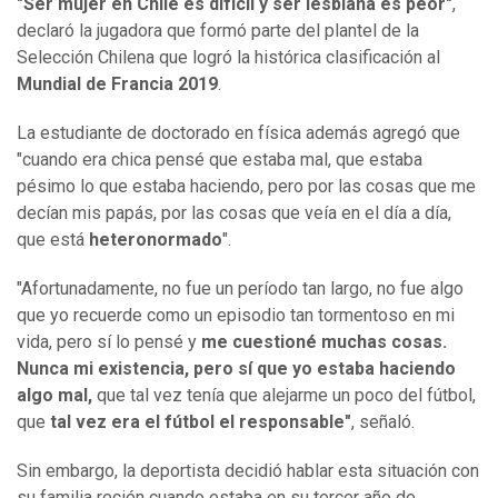
"Ser mujer en Chile es difícil y ser lesbiana es peor"
,
declaró la jugadora que formó parte del plantel de la
Selección Chilena que logró la histórica clasificación al
Mundial de Francia 2019
.
La estudiante de doctorado en física además agregó que
"cuando era chica pensé que estaba mal, que estaba
pésimo lo que estaba haciendo, pero por las cosas que me
decían mis papás, por las cosas que veía en el día a día,
que está
heteronormado
".
"Afortunadamente, no fue un período tan largo, no fue algo
que yo recuerde como un episodio tan tormentoso en mi
vida, pero sí lo pensé y
me cuestioné muchas cosas.
Nunca mi existencia, pero sí que yo estaba haciendo
algo mal,
que tal vez tenía que alejarme un poco del fútbol,
que
tal vez era el fútbol el responsable"
, señaló.
Sin embargo, la deportista decidió hablar esta situación con
su familia recién cuando estaba en su tercer año de