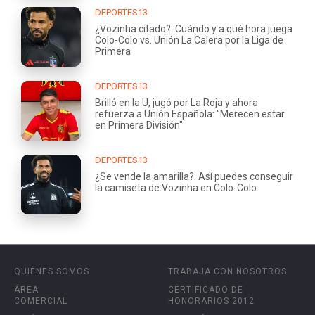
DEPORTES13
¿Vozinha citado?: Cuándo y a qué hora juega
Colo-Colo vs. Unión La Calera por la Liga de
Primera
DEPORTES13
Brilló en la U, jugó por La Roja y ahora
refuerza a Unión Española: "Merecen estar
en Primera División"
DEPORTES13
¿Se vende la amarilla?: Así puedes conseguir
la camiseta de Vozinha en Colo-Colo
QUIÉNES SOMOS
TRABAJA CON NOSOTROS
ÁREA
CERTIFICADO DE
COMERCIAL
HONORARIOS 2012