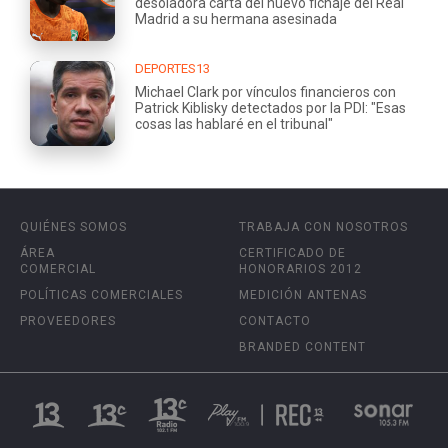
desoladora carta del nuevo fichaje del Real
Madrid a su hermana asesinada
DEPORTES13
Michael Clark por vínculos financieros con
Patrick Kiblisky detectados por la PDI: "Esas
cosas las hablaré en el tribunal"
QUIÉNES SOMOS
TRABAJA CON NOSOTROS
ÁREA
CERTIFICADO DE
COMERCIAL
HONORARIOS 2012
POLÍTICAS COMERCIALES
MEDICIÓN ANTENAS
PROVEEDORES
CONTACTO
BRANDED CONTENT