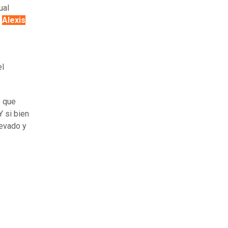
cual
,
Alexis
el
ó que
Y si bien
levado y