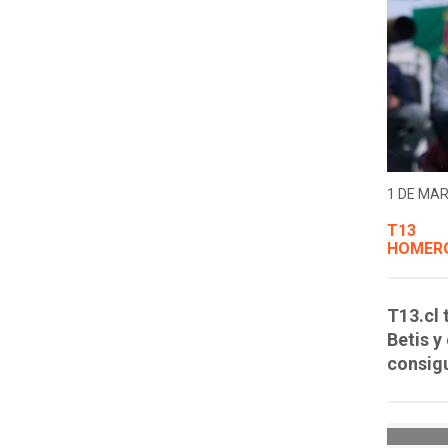
1 DE MAR
T13
HOMERO
T13.cl 
Betis y
consigu