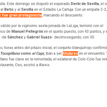
 día. Este domingo se disputó el esperado
Derbi de Sevilla
, el 
 al
Betis
y al
Sevilla
en el Estadio La Cartuja. Con un empate 2-2
 fue gran protagonista
, marcando el descuento.
, válido por la vigésimo sexta jornada de LaLiga, terminó con el
anco de
Manuel Pellegrini
en el quinto puesto, con 43 puntos, y 
e -de
Sánchez
y
Gabriel Suazo
- decimosegundo, con 30.
, horas antes del pitazo inicial, el conjunto blanquirrojo confirm
 Tocopillano
como
el Capi
,
iban a ser
titulares
en el encuentro. 
illano fue clave en la remontada, el exlateral de Colo-Colo fue re
lazante, Oso, asistió a Alexis.