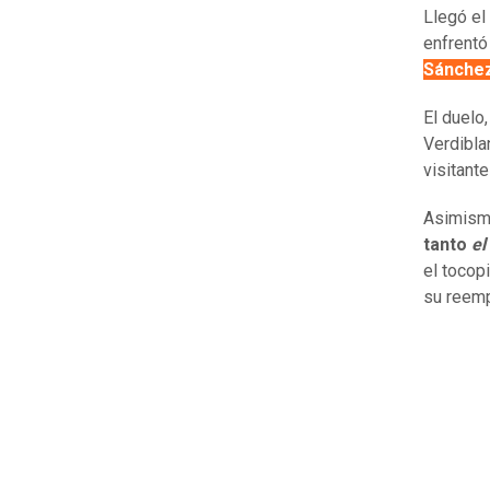
Llegó el
enfrentó
Sánchez
El duelo
Verdibl
visitant
Asimismo
tanto
el
el tocop
su reemp