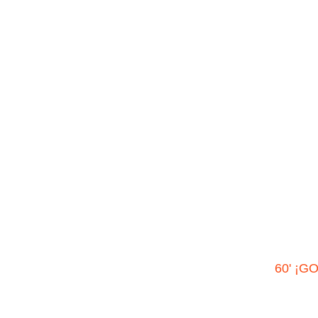
60' ¡G