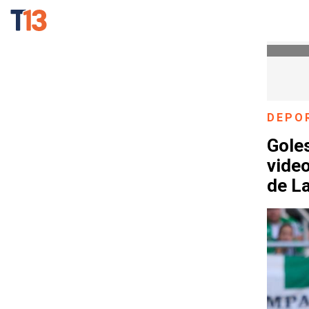
DEPO
Goles
video
de L