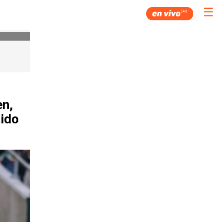
☰
en,
tido