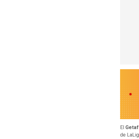
El
Geta
de LaLig