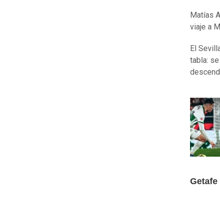
Matías 
viaje a 
El Sevil
tabla: s
descend
Getafe 