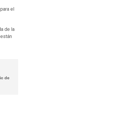
para el
da de la
 están
ic de