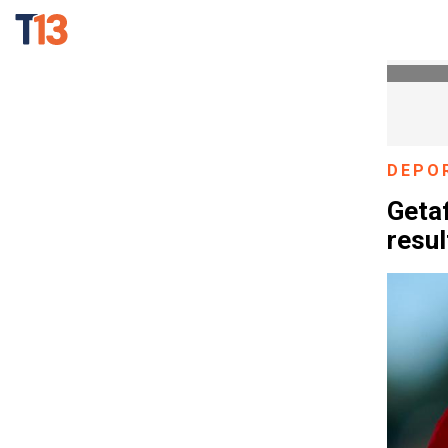
DEPO
Getaf
resul